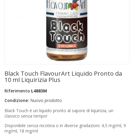
+
PRODOTTI MONOUSO E TNT
+
FORNITURE ESTETICA
+
SEXY SHOP
+
CASA E CUCINA
+
CURA DELLA PERSONA
+
ILLUMINAZIONE
Black Touch FlavourArt Liquido Pronto da
+
FAI DA TE
10 ml Liquirizia Plus
+
AUTO E MOTO
Riferimento
L4883M
Condizione:
Nuovo prodotto
NOVITÀ
Black Touch è un liquido pronto al sapore di liquirizia, un
PROMOZIONI E COUPON
classico senza tempo!
Disponibile senza nicotina o in diverse gradazioni: 4,5 mg/ml, 9
ARTICOLI IN OFFERTA
mg/ml, 18 mg/ml