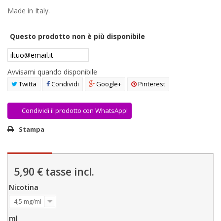
AREA RIVENDITORI
Made in Italy.
DICONO DI NOI
Questo prodotto non è più disponibile
Avvisami quando disponibile
Twitta
Condividi
Google+
Pinterest
Condividi il prodotto con WhatsApp!
Stampa
5,90 €
tasse incl.
Nicotina
4,5 mg/ml
ml