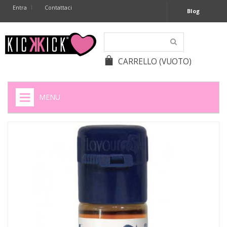
Entra
Contattaci
Blog
CARRELLO
(VUOTO)
MENU
HOME
+
SIGARETTE ELETTRONICHE
+
CAPSULE CAFFÈ
+
BATTERIE APPARECCHI ACUSTICI
+
BATTERIE