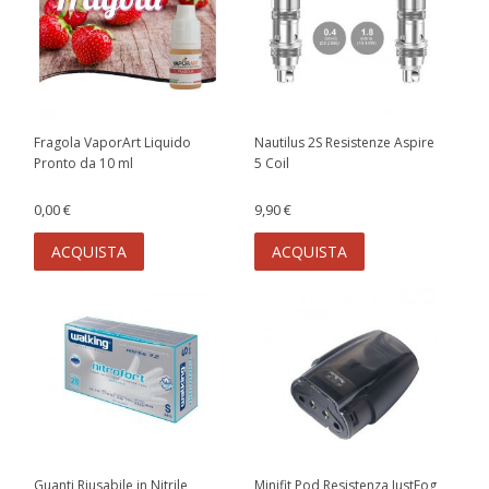
Fragola VaporArt Liquido
Nautilus 2S Resistenze Aspire
Pronto da 10 ml
5 Coil
0,00 €
9,90 €
ACQUISTA
ACQUISTA
Guanti Riusabile in Nitrile
Minifit Pod Resistenza JustFog