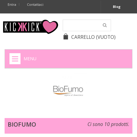
Entra
Contattaci
Blog
CARRELLO
(VUOTO)
MENU
HOME
+
SIGARETTE ELETTRONICHE
+
CAPSULE CAFFÈ
+
BATTERIE APPARECCHI ACUSTICI
BIOFUMO
Ci sono 10 prodotti.
+
BATTERIE