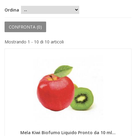
+
PRODOTTI MONOUSO E TNT
Ordina
+
FORNITURE ESTETICA
+
CONFRONTA (
0
)
SEXY SHOP
+
CASA E CUCINA
Mostrando 1 - 10 di 10 articoli
+
CURA DELLA PERSONA
+
ILLUMINAZIONE
+
FAI DA TE
+
AUTO E MOTO
NOVITÀ
PROMOZIONI E COUPON
ARTICOLI IN OFFERTA
Mela Kiwi Biofumo Liquido Pronto da 10 ml...