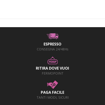
+
PRODOTTI MONOUSO E TNT
+
FORNITURE ESTETICA
+
SEXY SHOP
+
CASA E CUCINA
+
CURA DELLA PERSONA
ESPRESSO
CONSEGNA 24/48Hs
+
ILLUMINAZIONE
+
FAI DA TE
RITIRA DOVE VUOI
+
AUTO E MOTO
FERMOPOINT
NOVITÀ
PROMOZIONI E COUPON
PAGA FACILE
TANTI MODI, SICURI
ARTICOLI IN OFFERTA