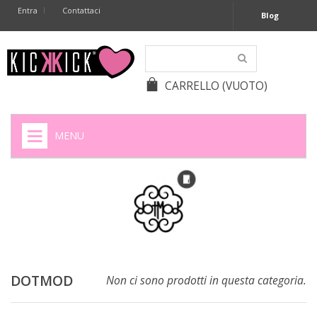
Entra
Contattaci
Blog
CARRELLO
(VUOTO)
MENU
HOME
+
SIGARETTE ELETTRONICHE
+
CAPSULE CAFFÈ
+
BATTERIE APPARECCHI ACUSTICI
DOTMOD
Non ci sono prodotti in questa categoria.
+
BATTERIE