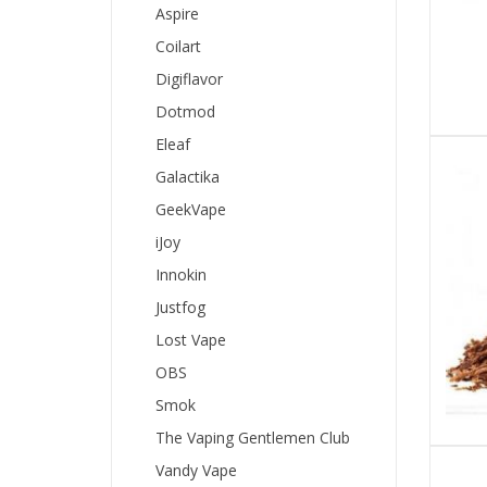
Aspire
Coilart
Digiflavor
Dotmod
Eleaf
Galactika
GeekVape
iJoy
Innokin
Justfog
Lost Vape
OBS
Smok
The Vaping Gentlemen Club
Vandy Vape