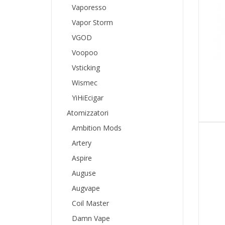
Vaporesso
Vapor Storm
VGOD
Voopoo
Vsticking
Wismec
YiHiEcigar
Atomizzatori
Ambition Mods
Artery
Aspire
Auguse
Augvape
Coil Master
Damn Vape