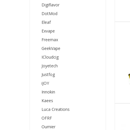
Digiflavor
DotMod
Eleaf
Exvape
Freemax
GeekVape
ICloudcig
Joyetech
Justfog
iJOY
Innokin
Kaees
Luca Creations
OFRF
Oumier