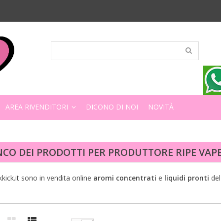
AREA RIVENDITORI
DICONO DI NOI
NOVITÀ
NCO DEI PRODOTTI PER PRODUTTORE RIPE VAP
kkick.it sono in vendita online
aromi
concentrati
e
liquidi
pronti
del