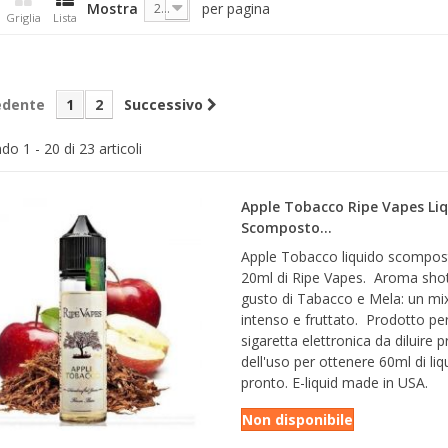
Mostra
per pagina
20
Griglia
Lista
edente
1
2
Successivo
o 1 - 20 di 23 articoli
Apple Tobacco Ripe Vapes Li
Scomposto...
Apple Tobacco liquido scompos
20ml di Ripe Vapes. Aroma shot
gusto di Tabacco e Mela: un mi
intenso e fruttato. Prodotto pe
sigaretta elettronica da diluire 
dell'uso per ottenere 60ml di liq
pronto. E-liquid made in USA.
Non disponibile