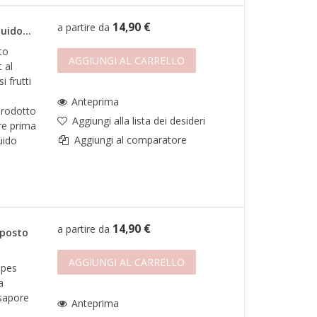
14,90 €
a partire da
uido...
to
AGGIUNGI AL CARRELLO
 al
i frutti
Anteprima
Prodotto
Aggiungi alla lista dei desideri
ire prima
Aggiungi al comparatore
uido
14,90 €
a partire da
mposto
AGGIUNGI AL CARRELLO
apes
a
 sapore
Anteprima