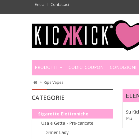
Entra
Contattaci
PRODOTTI
CODICI COUPON
CONDIZIONI
>
Ripe Vapes
ELE
CATEGORIE
Su Kic
Sigarette Elettroniche
Più
Usa e Getta - Pre-caricate
Dinner Lady