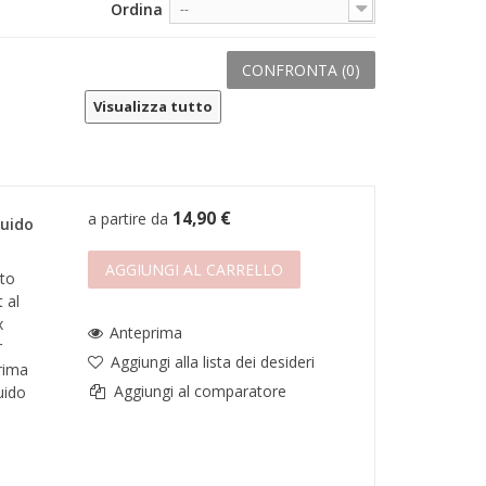
Ordina
--
CONFRONTA (
0
)
Visualizza tutto
14,90 €
a partire da
quido
AGGIUNGI AL CARRELLO
to
 al
x
Anteprima
r
Aggiungi alla lista dei desideri
prima
Aggiungi al comparatore
uido