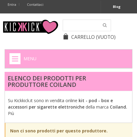
Entra
Contattaci
Blog
CARRELLO
(VUOTO)
MENU
HOME
ELENCO DEI PRODOTTI PER
PRODUTTORE COILAND
+
SIGARETTE ELETTRONICHE
+
CAPSULE CAFFÈ
Su Kickkick.it sono in vendita online
kit - pod - box e
accessori per sigarette elettroniche
della marca
Coiland.
+
BATTERIE APPARECCHI ACUSTICI
Più
+
BATTERIE
Non ci sono prodotti per questo produttore.