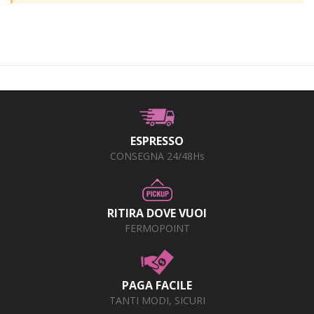
+
PRODOTTI MONOUSO E TNT
+
FORNITURE ESTETICA
+
SEXY SHOP
+
CASA E CUCINA
+
CURA DELLA PERSONA
ESPRESSO
+
ILLUMINAZIONE
CONSEGNA 24/48Hs
+
FAI DA TE
+
AUTO E MOTO
RITIRA DOVE VUOI
FERMOPOINT
NOVITÀ
PROMOZIONI E COUPON
PAGA FACILE
ARTICOLI IN OFFERTA
TANTI MODI, SICURI