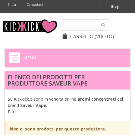
Entra
Contattaci
Blog
CARRELLO
(VUOTO)
MENU
HOME
ELENCO DEI PRODOTTI PER
PRODUTTORE SAVEUR VAPE
+
SIGARETTE ELETTRONICHE
+
CAPSULE CAFFÈ
Su Kickkick.it sono in vendita online
aromi
concentrati
del
brand
Saveur Vape
.
+
BATTERIE APPARECCHI ACUSTICI
Più
+
BATTERIE
Non ci sono prodotti per questo produttore.