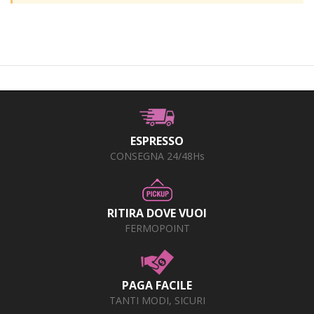
+
PRODOTTI MONOUSO E TNT
+
FORNITURE ESTETICA
+
SEXY SHOP
+
CASA E CUCINA
+
CURA DELLA PERSONA
ESPRESSO
+
ILLUMINAZIONE
CONSEGNA 24/48Hs
+
FAI DA TE
+
AUTO E MOTO
RITIRA DOVE VUOI
FERMOPOINT
NOVITÀ
PROMOZIONI E COUPON
PAGA FACILE
ARTICOLI IN OFFERTA
TANTI MODI, SICURI