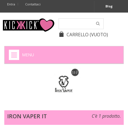
Entra
Contattaci
Blog
CARRELLO
(VUOTO)
MENU
HOME
+
SIGARETTE ELETTRONICHE
+
CAPSULE CAFFÈ
+
BATTERIE APPARECCHI ACUSTICI
IRON VAPER IT
C'è 1 prodotto.
+
BATTERIE