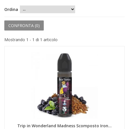
+
PRODOTTI MONOUSO E TNT
Ordina
+
FORNITURE ESTETICA
+
CONFRONTA (
0
)
SEXY SHOP
+
CASA E CUCINA
Mostrando 1 - 1 di 1 articolo
+
CURA DELLA PERSONA
+
ILLUMINAZIONE
+
FAI DA TE
+
AUTO E MOTO
NOVITÀ
PROMOZIONI E COUPON
ARTICOLI IN OFFERTA
Trip in Wonderland Madness Scomposto Iron...