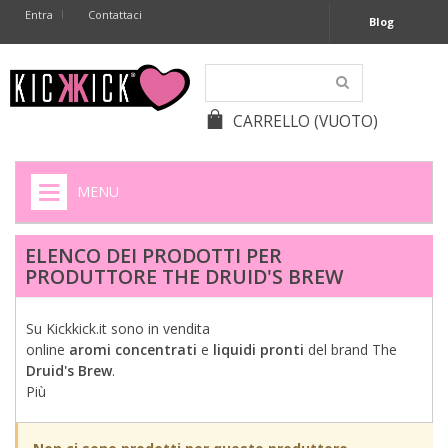
Entra
Contattaci
Blog
CARRELLO
(VUOTO)
MENU
HOME
ELENCO DEI PRODOTTI PER
PRODUTTORE THE DRUID'S BREW
+
SIGARETTE ELETTRONICHE
+
CAPSULE CAFFÈ
Su Kickkick.it sono in vendita
online
aromi
concentrati
e
liquidi
pronti
del brand The
+
BATTERIE APPARECCHI ACUSTICI
Druid's Brew
.
Più
+
BATTERIE