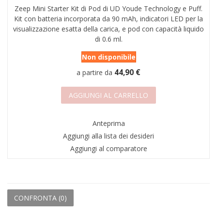
Zeep Mini Starter Kit di Pod di UD Youde Technology e Puff.
AREA RIVENDITORI
Kit con batteria incorporata da 90 mAh, indicatori LED per la
visualizzazione esatta della carica, e pod con capacità liquido
DICONO DI NOI
di 0.6 ml.
Non disponibile
44,90 €
a partire da
AGGIUNGI AL CARRELLO
Anteprima
Aggiungi alla lista dei desideri
Aggiungi al comparatore
CONFRONTA (
0
)