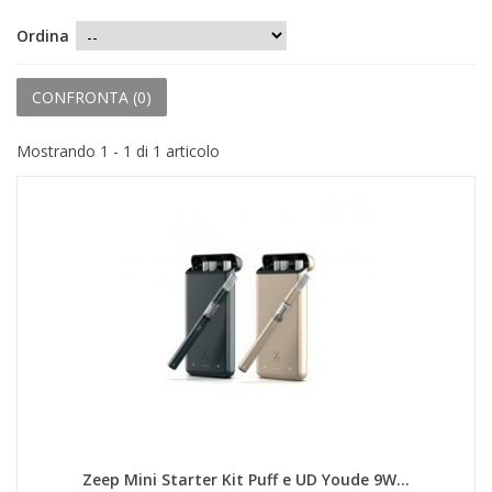
+
PRODOTTI MONOUSO E TNT
Ordina
+
FORNITURE ESTETICA
+
CONFRONTA (
0
)
SEXY SHOP
+
CASA E CUCINA
Mostrando 1 - 1 di 1 articolo
+
CURA DELLA PERSONA
+
ILLUMINAZIONE
+
FAI DA TE
+
AUTO E MOTO
NOVITÀ
PROMOZIONI E COUPON
ARTICOLI IN OFFERTA
Zeep Mini Starter Kit Puff e UD Youde 9W...