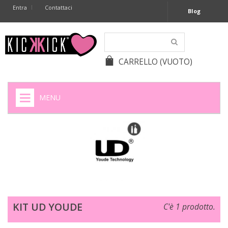
Entra
Contattaci
Blog
CARRELLO
(VUOTO)
MENU
HOME
+
SIGARETTE ELETTRONICHE
+
CAPSULE CAFFÈ
+
BATTERIE APPARECCHI ACUSTICI
KIT UD YOUDE
C'è 1 prodotto.
+
BATTERIE