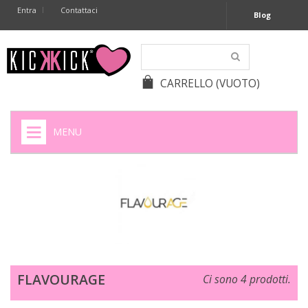
Entra
Contattaci
Blog
CARRELLO
(VUOTO)
MENU
HOME
+
SIGARETTE ELETTRONICHE
+
CAPSULE CAFFÈ
+
BATTERIE APPARECCHI ACUSTICI
FLAVOURAGE
Ci sono 4 prodotti.
+
BATTERIE