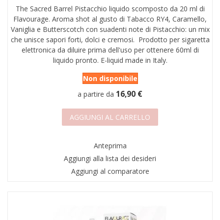
The Sacred Barrel Pistacchio liquido scomposto da 20 ml di
AREA RIVENDITORI
Flavourage. Aroma shot al gusto di Tabacco RY4, Caramello,
Vaniglia e Butterscotch con suadenti note di Pistacchio: un mix
DICONO DI NOI
che unisce sapori forti, dolci e cremosi. Prodotto per sigaretta
elettronica da diluire prima dell'uso per ottenere 60ml di
liquido pronto. E-liquid made in Italy.
Non disponibile
16,90 €
a partire da
AGGIUNGI AL CARRELLO
Anteprima
Aggiungi alla lista dei desideri
Aggiungi al comparatore