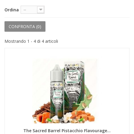
+
PRODOTTI MONOUSO E TNT
Ordina
--
+
FORNITURE ESTETICA
+
CONFRONTA (
0
)
SEXY SHOP
+
CASA E CUCINA
Mostrando 1 - 4 di 4 articoli
+
CURA DELLA PERSONA
+
ILLUMINAZIONE
+
FAI DA TE
+
AUTO E MOTO
NOVITÀ
PROMOZIONI E COUPON
ARTICOLI IN OFFERTA
The Sacred Barrel Pistacchio Flavourage...