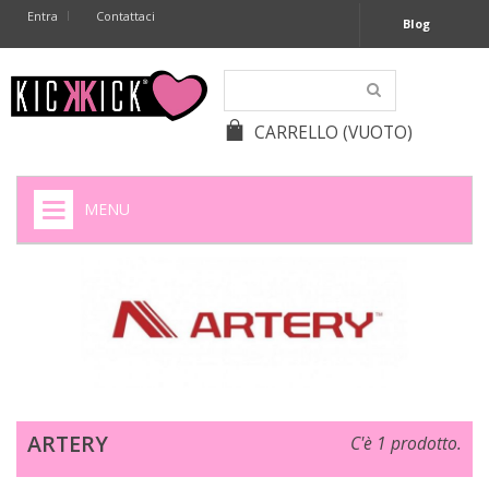
Entra
Contattaci
Blog
CARRELLO
(VUOTO)
MENU
HOME
+
SIGARETTE ELETTRONICHE
+
CAPSULE CAFFÈ
+
BATTERIE APPARECCHI ACUSTICI
ARTERY
C'è 1 prodotto.
+
BATTERIE