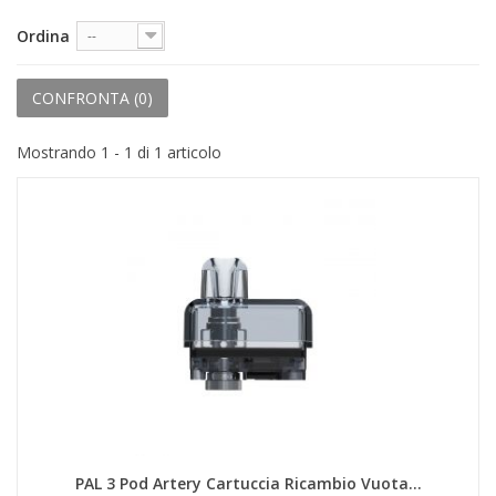
+
PRODOTTI MONOUSO E TNT
Ordina
--
+
FORNITURE ESTETICA
+
CONFRONTA (
0
)
SEXY SHOP
+
CASA E CUCINA
Mostrando 1 - 1 di 1 articolo
+
CURA DELLA PERSONA
+
ILLUMINAZIONE
+
FAI DA TE
+
AUTO E MOTO
NOVITÀ
PROMOZIONI E COUPON
ARTICOLI IN OFFERTA
PAL 3 Pod Artery Cartuccia Ricambio Vuota...