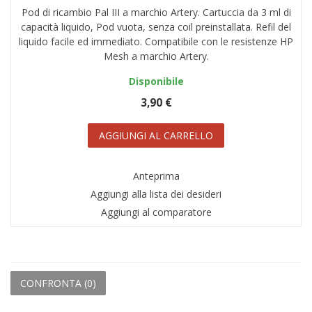
Pod di ricambio Pal III a marchio Artery. Cartuccia da 3 ml di
AREA RIVENDITORI
capacità liquido, Pod vuota, senza coil preinstallata. Refil del
liquido facile ed immediato. Compatibile con le resistenze HP
DICONO DI NOI
Mesh a marchio Artery.
Disponibile
3,90 €
AGGIUNGI AL CARRELLO
Anteprima
Aggiungi alla lista dei desideri
Aggiungi al comparatore
CONFRONTA (
0
)