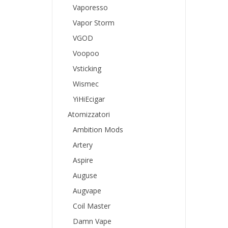
Vaporesso
Vapor Storm
VGOD
Voopoo
Vsticking
Wismec
YiHiEcigar
Atomizzatori
Ambition Mods
Artery
Aspire
Auguse
Augvape
Coil Master
Damn Vape