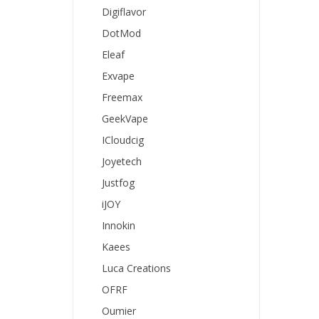
Digiflavor
DotMod
Eleaf
Exvape
Freemax
GeekVape
ICloudcig
Joyetech
Justfog
iJOY
Innokin
Kaees
Luca Creations
OFRF
Oumier