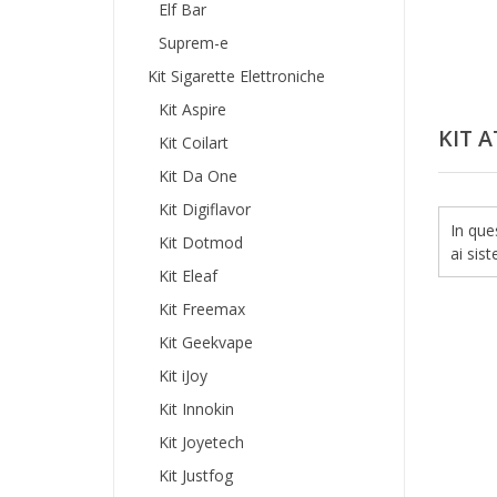
Elf Bar
Suprem-e
Kit Sigarette Elettroniche
Kit Aspire
KIT 
Kit Coilart
Kit Da One
Kit Digiflavor
In que
Kit Dotmod
ai sist
Kit Eleaf
Kit Freemax
Kit Geekvape
Kit iJoy
Kit Innokin
Kit Joyetech
Kit Justfog