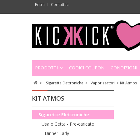
Entra
Contattaci
PRODOTTI
CODICI COUPON
CONDIZIONI
>
Sigarette Elettroniche
>
Vaporizzatori
>
Kit Atmos
KIT ATMOS
Sigarette Elettroniche
Usa e Getta - Pre-caricate
Dinner Lady