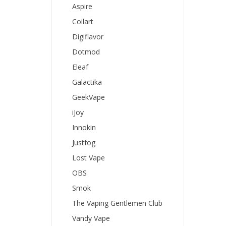
Aspire
Coilart
Digiflavor
Dotmod
Eleaf
Galactika
GeekVape
iJoy
Innokin
Justfog
Lost Vape
OBS
Smok
The Vaping Gentlemen Club
Vandy Vape