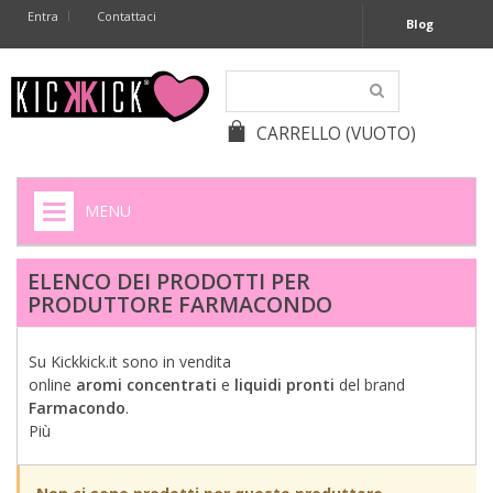
Entra
Contattaci
Blog
CARRELLO
(VUOTO)
MENU
HOME
ELENCO DEI PRODOTTI PER
PRODUTTORE FARMACONDO
+
SIGARETTE ELETTRONICHE
+
CAPSULE CAFFÈ
Su Kickkick.it sono in vendita
online
aromi
concentrati
e
liquidi
pronti
del brand
+
BATTERIE APPARECCHI ACUSTICI
Farmacondo
.
Più
+
BATTERIE