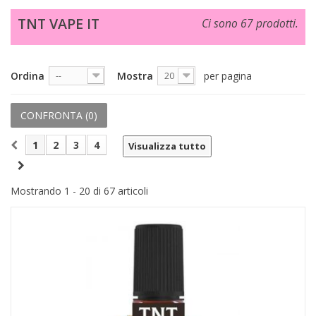
+
PRODOTTI MONOUSO E TNT
TNT VAPE IT
Ci sono 67 prodotti.
+
FORNITURE ESTETICA
+
SEXY SHOP
Ordina
Mostra
per pagina
--
20
+
CASA E CUCINA
CONFRONTA (
0
)
+
CURA DELLA PERSONA
1
2
3
4
Visualizza tutto
+
ILLUMINAZIONE
+
FAI DA TE
Mostrando 1 - 20 di 67 articoli
+
AUTO E MOTO
NOVITÀ
PROMOZIONI E COUPON
ARTICOLI IN OFFERTA