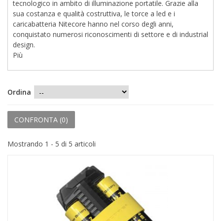
+
PRODOTTI MONOUSO E TNT
tecnologico in ambito di illuminazione portatile. Grazie alla
sua costanza e qualità costruttiva, le torce a led e i
+
FORNITURE ESTETICA
caricabatteria Nitecore hanno nel corso degli anni,
conquistato numerosi riconoscimenti di settore e di industrial
+
SEXY SHOP
design.
Più
+
CASA E CUCINA
+
CURA DELLA PERSONA
Ordina
+
ILLUMINAZIONE
CONFRONTA (
0
)
+
FAI DA TE
Mostrando 1 - 5 di 5 articoli
+
AUTO E MOTO
NOVITÀ
PROMOZIONI E COUPON
ARTICOLI IN OFFERTA