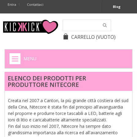
Entra
Contattaci
Blog
CARRELLO
(VUOTO)
MENU
HOME
ELENCO DEI PRODOTTI PER
PRODUTTORE NITECORE
+
SIGARETTE ELETTRONICHE
+
CAPSULE CAFFÈ
Creata nel 2007 a Canton, la più grande città costiera del sud
della Cina, Nitecore è stata fin dal principio all'avanguardia
+
BATTERIE APPARECCHI ACUSTICI
nel proporre e produrre torce tascabili a LED, batterie agli
ioni di litio e caricabatterie altamente specializzati.
+
BATTERIE
Fin dal suo inizio nel 2007, Nitecore ha sempre dato
grandissima importanza alla ricerca ed all'avanzamento