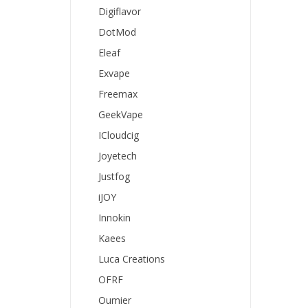
Digiflavor
DotMod
Eleaf
Exvape
Freemax
GeekVape
ICloudcig
Joyetech
Justfog
iJOY
Innokin
Kaees
Luca Creations
OFRF
Oumier