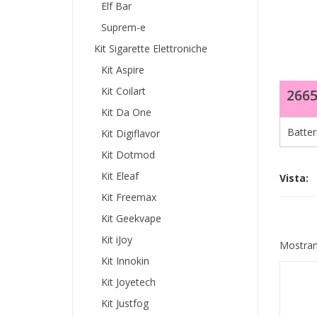
Elf Bar
Suprem-e
Kit Sigarette Elettroniche
Kit Aspire
Kit Coilart
266
Kit Da One
Batter
Kit Digiflavor
Kit Dotmod
Kit Eleaf
Vista:
Kit Freemax
Kit Geekvape
Kit iJoy
Mostrand
Kit Innokin
Kit Joyetech
Kit Justfog