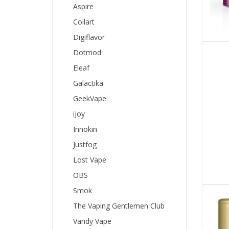
Aspire
Coilart
Digiflavor
Dotmod
Eleaf
Galactika
GeekVape
iJoy
Innokin
Justfog
Lost Vape
OBS
Smok
The Vaping Gentlemen Club
Vandy Vape