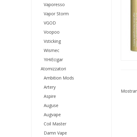
Vaporesso
Vapor Storm
VGOD
Voopoo
Vsticking
Wismec
YiHiEcigar
Atomizzatori
Ambition Mods
Artery
Mostrand
Aspire
Auguse
Augvape
Coil Master
Damn Vape