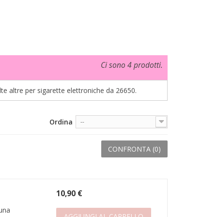
Ci sono 4 prodotti.
te altre per sigarette elettroniche da 26650.
Ordina
--
CONFRONTA (
0
)
10,90 €
 una
AGGIUNGI AL CARRELLO