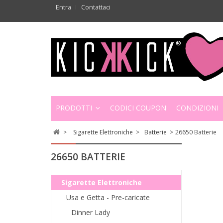
Entra
Contattaci
PRODOTTI
CODICI COUPON
CONDIZIONI
>
Sigarette Elettroniche
>
Batterie
>
26650 Batterie
26650 BATTERIE
Sigarette Elettroniche
Usa e Getta - Pre-caricate
Dinner Lady