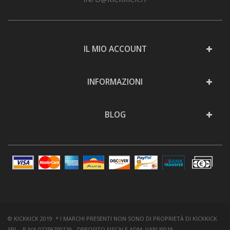
IL MIO ACCOUNT
INFORMAZIONI
BLOG
© KICKKICK 2019 * I MARCHI PRESENTI NON SONO DI PROPRIETÀ DI KICKKICK
SRL - P.IVA 02259750129 - DEPOSITO FISCALE ADM: VAPLI0018