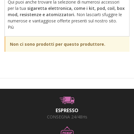
+
PRODOTTI MONOUSO E TNT
Qui puoi anche trovare la selezione di numerosi accessori
per la tua
sigaretta elettronica, come i kit, pod, coil, box
+
FORNITURE ESTETICA
mod, resistenze e atomizzatori.
Non lasciarti sfuggire le
numerose e vantaggiose offerte presenti sul nostro sito.
+
SEXY SHOP
Più
+
CASA E CUCINA
Non ci sono prodotti per questo produttore.
+
CURA DELLA PERSONA
+
ILLUMINAZIONE
+
FAI DA TE
+
AUTO E MOTO
NOVITÀ
ESPRESSO
PROMOZIONI E COUPON
CONSEGNA 24/48Hs
ARTICOLI IN OFFERTA