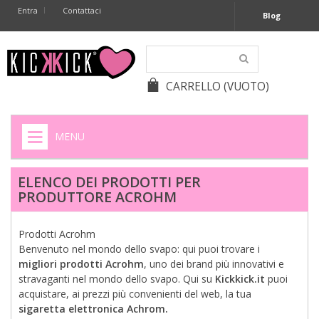
Entra
Contattaci
Blog
CARRELLO
(VUOTO)
MENU
HOME
ELENCO DEI PRODOTTI PER
PRODUTTORE ACROHM
+
SIGARETTE ELETTRONICHE
+
CAPSULE CAFFÈ
Prodotti Acrohm
Benvenuto nel mondo dello svapo: qui puoi trovare i
+
BATTERIE APPARECCHI ACUSTICI
migliori prodotti Acrohm
, uno dei brand più innovativi e
stravaganti nel mondo dello svapo. Qui su
Kickkick.it
puoi
+
BATTERIE
acquistare, ai prezzi più convenienti del web, la tua
sigaretta elettronica Achrom.