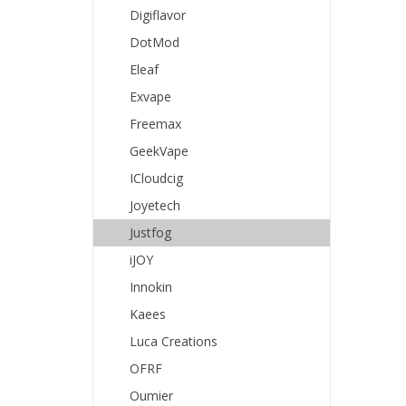
Digiflavor
DotMod
Eleaf
Exvape
Freemax
GeekVape
ICloudcig
Joyetech
Justfog
iJOY
Innokin
Kaees
Luca Creations
OFRF
Oumier