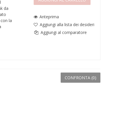
l
nk da
lato
Anteprima
 con la
Aggiungi alla lista dei desideri
a
Aggiungi al comparatore
CONFRONTA (
0
)