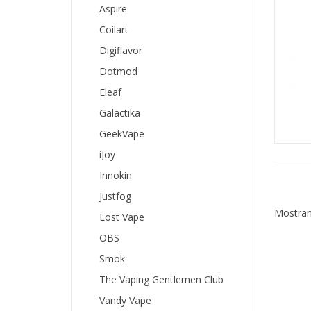
Aspire
Coilart
Digiflavor
Dotmod
Eleaf
Galactika
GeekVape
iJoy
Innokin
Justfog
Mostrand
Lost Vape
OBS
Smok
The Vaping Gentlemen Club
Vandy Vape