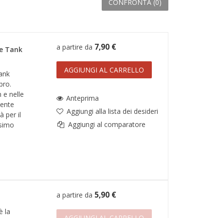
CONFRONTA (
0
)
7,90 €
a partire da
e Tank
AGGIUNGI AL CARRELLO
ank
pro.
 e nelle
Anteprima
dente
Aggiungi alla lista dei desideri
 per il
Aggiungi al comparatore
ssimo
5,90 €
a partire da
è la
AGGIUNGI AL CARRELLO