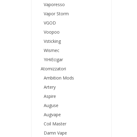
Vaporesso
Vapor Storm
VGOD
Voopoo
Vsticking
Wismec
YiHiEcigar
Atomizzatori
Ambition Mods
Artery
Aspire
Auguse
Augvape
Coil Master
Damn Vape