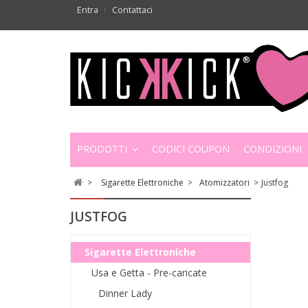
Entra
Contattaci
PRODOTTI
CODICI COUPON
CONDIZIONI
>
Sigarette Elettroniche
>
Atomizzatori
>
Justfog
JUSTFOG
Sigarette Elettroniche
Usa e Getta - Pre-caricate
Dinner Lady