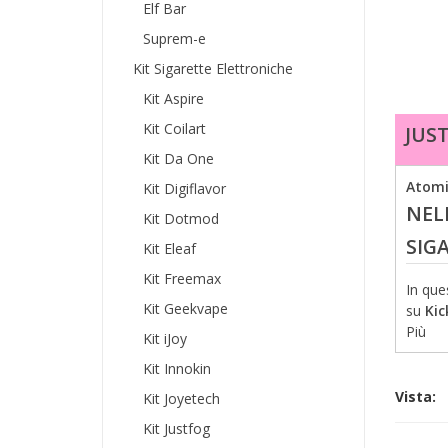
Elf Bar
Suprem-e
Kit Sigarette Elettroniche
Kit Aspire
Kit Coilart
JUS
Kit Da One
Atomi
Kit Digiflavor
NEL
Kit Dotmod
SIG
Kit Eleaf
Kit Freemax
In que
Kit Geekvape
su
Kic
Più
Kit iJoy
Kit Innokin
Vista:
Kit Joyetech
Kit Justfog