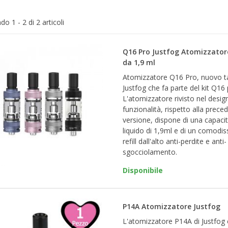
o 1 - 2 di 2 articoli
Q16 Pro Justfog Atomizzator
da 1,9 ml
Atomizzatore Q16 Pro, nuovo t
Justfog che fa parte del kit Q16 
L'atomizzatore rivisto nel design
funzionalità, rispetto alla prece
versione, dispone di una capacità
liquido di 1,9ml e di un comodi
refill dall'alto anti-perdite e anti-
sgocciolamento.
Disponibile
P14A Atomizzatore Justfog
L'atomizzatore P14A di Justfog 