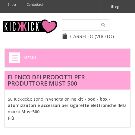
Entra
Contattaci
Blog
CARRELLO
(VUOTO)
MENU
HOME
ELENCO DEI PRODOTTI PER
PRODUTTORE MUST 500
+
SIGARETTE ELETTRONICHE
+
CAPSULE CAFFÈ
Su Kickkick.it sono in vendita online
kit - pod - box -
atomizzatori e accessori per sigarette elettroniche
della
+
BATTERIE APPARECCHI ACUSTICI
marca
Must500.
Più
+
BATTERIE