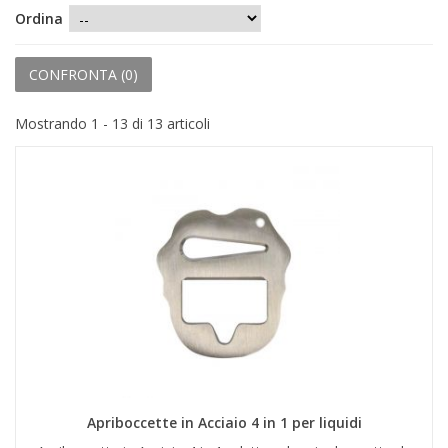
+
PRODOTTI MONOUSO E TNT
Ordina
+
FORNITURE ESTETICA
CONFRONTA (
0
)
+
SEXY SHOP
Mostrando 1 - 13 di 13 articoli
+
CASA E CUCINA
+
CURA DELLA PERSONA
+
ILLUMINAZIONE
+
FAI DA TE
+
AUTO E MOTO
NOVITÀ
PROMOZIONI E COUPON
Apriboccette in Acciaio 4 in 1 per liquidi
ARTICOLI IN OFFERTA