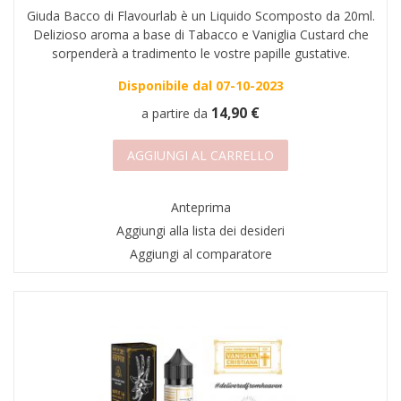
Giuda Bacco di Flavourlab è un Liquido Scomposto da 20ml.
AREA RIVENDITORI
Delizioso aroma a base di Tabacco e Vaniglia Custard che
sorpenderà a tradimento le vostre papille gustative.
DICONO DI NOI
Disponibile dal 07-10-2023
14,90 €
a partire da
AGGIUNGI AL CARRELLO
Anteprima
Aggiungi alla lista dei desideri
Aggiungi al comparatore