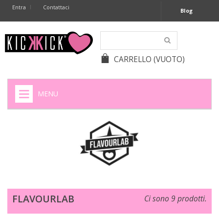
Entra
Contattaci
Blog
CARRELLO
(VUOTO)
MENU
HOME
+
SIGARETTE ELETTRONICHE
+
CAPSULE CAFFÈ
+
BATTERIE APPARECCHI ACUSTICI
FLAVOURLAB
Ci sono 9 prodotti.
+
BATTERIE