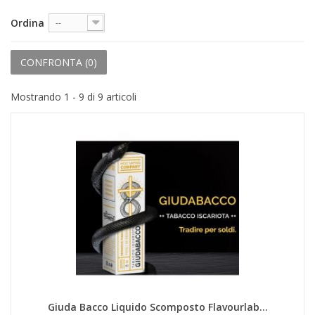
+
PRODOTTI MONOUSO E TNT
Ordina
--
+
FORNITURE ESTETICA
+
CONFRONTA (
0
)
SEXY SHOP
+
CASA E CUCINA
Mostrando 1 - 9 di 9 articoli
+
CURA DELLA PERSONA
+
ILLUMINAZIONE
+
FAI DA TE
+
AUTO E MOTO
NOVITÀ
PROMOZIONI E COUPON
ARTICOLI IN OFFERTA
Giuda Bacco Liquido Scomposto Flavourlab...