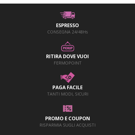
+
PRODOTTI MONOUSO E TNT
+
FORNITURE ESTETICA
ESPRESSO
+
SEXY SHOP
CONSEGNA 24/48Hs
+
CASA E CUCINA
+
CURA DELLA PERSONA
RITIRA DOVE VUOI
FERMOPOINT
+
ILLUMINAZIONE
+
FAI DA TE
PAGA FACILE
+
AUTO E MOTO
TANTI MODI, SICURI
NOVITÀ
PROMOZIONI E COUPON
PROMO E COUPON
RISPARMIA SUGLI ACQUISTI
ARTICOLI IN OFFERTA