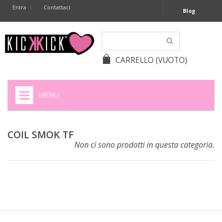
Entra
Contattaci
Blog
CARRELLO
(VUOTO)
MENU
HOME
COIL SMOK TF
+
SIGARETTE ELETTRONICHE
Non ci sono prodotti in questa categoria.
+
CAPSULE CAFFÈ
+
BATTERIE APPARECCHI ACUSTICI
+
BATTERIE