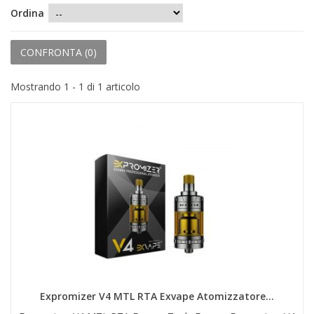
+
PRODOTTI MONOUSO E TNT
Ordina
+
FORNITURE ESTETICA
CONFRONTA (
0
)
+
SEXY SHOP
Mostrando 1 - 1 di 1 articolo
+
CASA E CUCINA
+
CURA DELLA PERSONA
+
ILLUMINAZIONE
+
FAI DA TE
+
AUTO E MOTO
NOVITÀ
PROMOZIONI E COUPON
Expromizer V4 MTL RTA Exvape Atomizzatore...
ARTICOLI IN OFFERTA