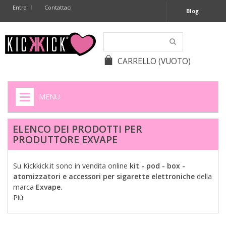
Entra
Contattaci
Blog
CARRELLO
(VUOTO)
MENU
HOME
ELENCO DEI PRODOTTI PER
PRODUTTORE EXVAPE
+
SIGARETTE ELETTRONICHE
+
CAPSULE CAFFÈ
Su Kickkick.it sono in vendita online
kit - pod - box -
atomizzatori e accessori per sigarette elettroniche
della
+
BATTERIE APPARECCHI ACUSTICI
marca
Exvape.
Più
+
BATTERIE