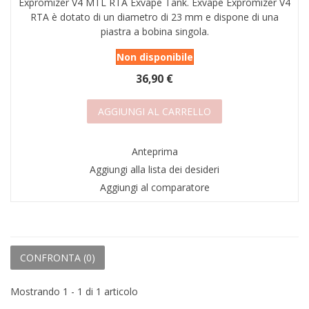
Expromizer V4 MTL RTA Exvape Tank. Exvape Expromizer V4
AREA RIVENDITORI
RTA è dotato di un diametro di 23 mm e dispone di una
piastra a bobina singola.
DICONO DI NOI
Non disponibile
36,90 €
AGGIUNGI AL CARRELLO
Anteprima
Aggiungi alla lista dei desideri
Aggiungi al comparatore
CONFRONTA (
0
)
Mostrando 1 - 1 di 1 articolo