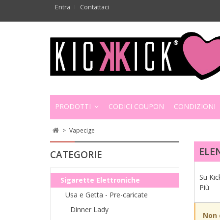
Entra
Contattaci
PRODOTTI
CODICI COUPON
CONDIZIONI
>
Vapecige
ELE
CATEGORIE
Su Kic
Sigarette Elettroniche
Più
Usa e Getta - Pre-caricate
Dinner Lady
Non 