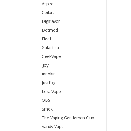
Aspire
Coilart
Digiflavor
Dotmod
Eleaf
Galactika
GeekVape
iJoy
Innokin
Justfog
Lost Vape
OBS
Smok
The Vaping Gentlemen Club
Vandy Vape