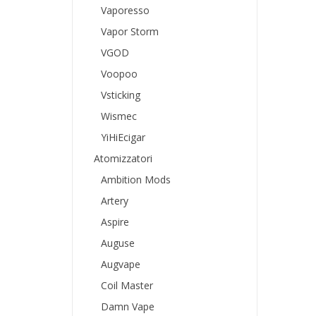
Vaporesso
Vapor Storm
VGOD
Voopoo
Vsticking
Wismec
YiHiEcigar
Atomizzatori
Ambition Mods
Artery
Aspire
Auguse
Augvape
Coil Master
Damn Vape