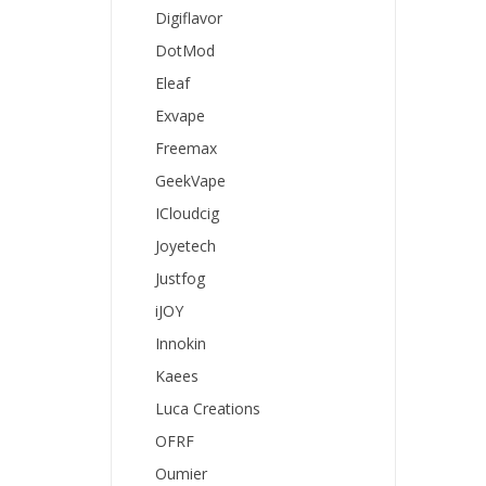
Digiflavor
DotMod
Eleaf
Exvape
Freemax
GeekVape
ICloudcig
Joyetech
Justfog
iJOY
Innokin
Kaees
Luca Creations
OFRF
Oumier