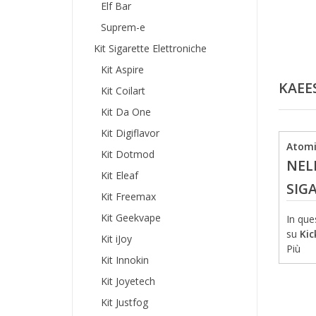
Elf Bar
Suprem-e
Kit Sigarette Elettroniche
Kit Aspire
KAEE
Kit Coilart
Kit Da One
Kit Digiflavor
Atomi
Kit Dotmod
NEL
Kit Eleaf
SIG
Kit Freemax
Kit Geekvape
In que
su
Kic
Kit iJoy
Più
Kit Innokin
Kit Joyetech
Kit Justfog