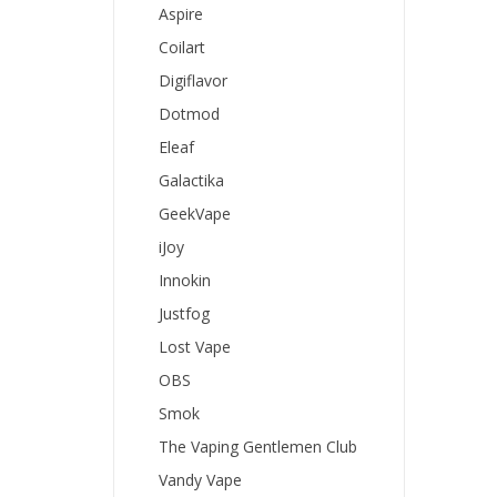
Aspire
Coilart
Digiflavor
Dotmod
Eleaf
Galactika
GeekVape
iJoy
Innokin
Justfog
Lost Vape
OBS
Smok
The Vaping Gentlemen Club
Vandy Vape