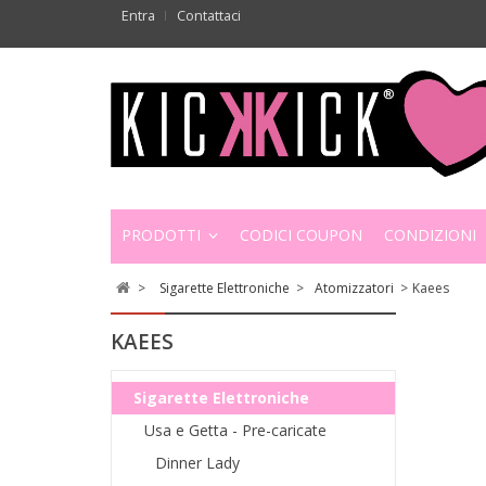
Entra
Contattaci
PRODOTTI
CODICI COUPON
CONDIZIONI
>
Sigarette Elettroniche
>
Atomizzatori
>
Kaees
KAEES
Sigarette Elettroniche
Usa e Getta - Pre-caricate
Dinner Lady