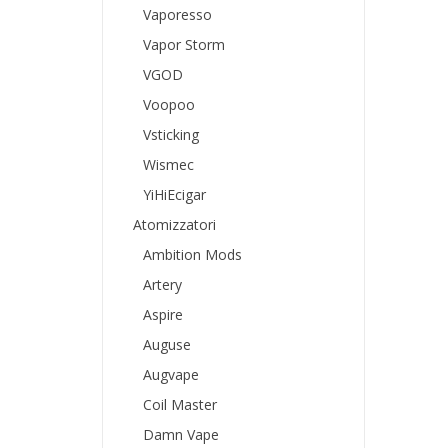
Vaporesso
Vapor Storm
VGOD
Voopoo
Vsticking
Wismec
YiHiEcigar
Atomizzatori
Ambition Mods
Artery
Aspire
Auguse
Augvape
Coil Master
Damn Vape