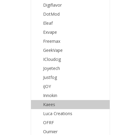
Digiflavor
DotMod
Eleaf
Exvape
Freemax
GeekVape
ICloudcig
Joyetech
Justfog
iJOY
Innokin
Kaees
Luca Creations
OFRF
Oumier