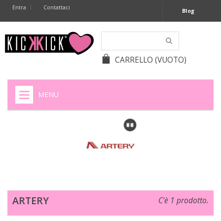
Entra
Contattaci
Blog
CARRELLO
(VUOTO)
MENU
HOME
+
SIGARETTE ELETTRONICHE
+
CAPSULE CAFFÈ
+
BATTERIE APPARECCHI ACUSTICI
ARTERY
C'è 1 prodotto.
+
BATTERIE