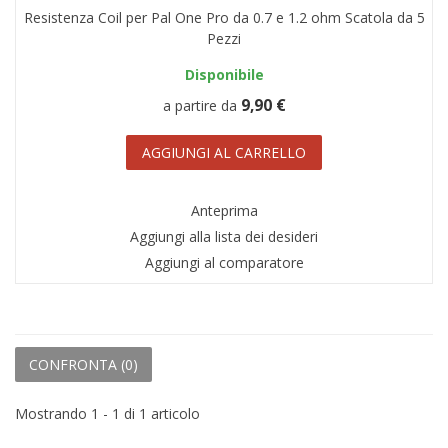
Resistenza Coil per Pal One Pro da 0.7 e 1.2 ohm Scatola da 5
AREA RIVENDITORI
Pezzi
DICONO DI NOI
Disponibile
9,90 €
a partire da
AGGIUNGI AL CARRELLO
Anteprima
Aggiungi alla lista dei desideri
Aggiungi al comparatore
CONFRONTA (
0
)
Mostrando 1 - 1 di 1 articolo