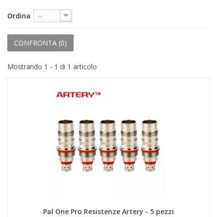
+
PRODOTTI MONOUSO E TNT
Ordina
--
+
FORNITURE ESTETICA
+
CONFRONTA (
0
)
SEXY SHOP
+
CASA E CUCINA
Mostrando 1 - 1 di 1 articolo
+
CURA DELLA PERSONA
+
ILLUMINAZIONE
+
FAI DA TE
+
AUTO E MOTO
NOVITÀ
PROMOZIONI E COUPON
ARTICOLI IN OFFERTA
Pal One Pro Resistenze Artery - 5 pezzi