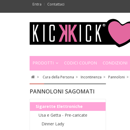
Entra
Contattaci
PRODOTTI
CODICI COUPON
CONDIZIONI
>
Cura della Persona
>
Incontinenza
>
Pannoloni
>
PANNOLONI SAGOMATI
Sigarette Elettroniche
Usa e Getta - Pre-caricate
Dinner Lady