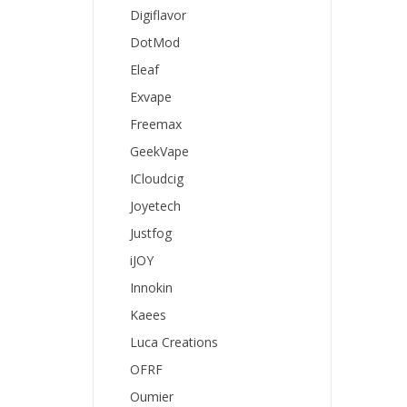
Digiflavor
DotMod
Eleaf
Exvape
Freemax
GeekVape
ICloudcig
Joyetech
Justfog
iJOY
Innokin
Kaees
Luca Creations
OFRF
Oumier