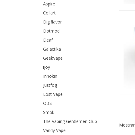
Aspire
Coilart
Digiflavor
Dotmod
Eleaf
Galactika
GeekVape
iJoy
Innokin
Justfog
Lost Vape
OBS
Smok
The Vaping Gentlemen Club
Mostrand
Vandy Vape