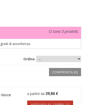
Ci sono 3 prodotti.
 gradi di assorbenza.
Ordina
CONFRONTA (
0
)
39,86 €
a partire da
 Gocce
AGGIUNGI AL CARRELLO