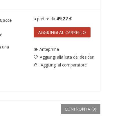
49,22 €
a partire da
 Gocce
AGGIUNGI AL CARRELLO
 è
a una
Anteprima
Aggiungi alla lista dei desideri
Aggiungi al comparatore
CONFRONTA (
0
)