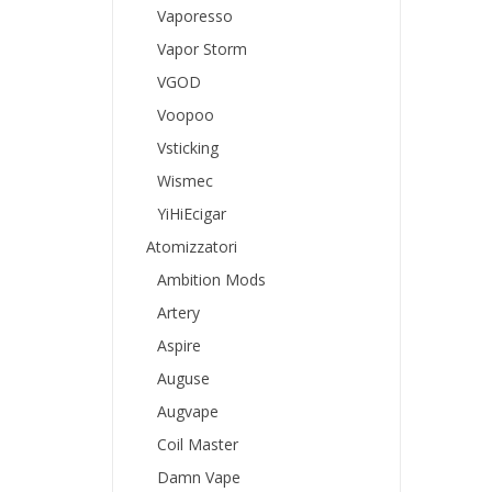
Vaporesso
Vapor Storm
VGOD
Voopoo
Vsticking
Wismec
YiHiEcigar
Atomizzatori
Ambition Mods
Artery
Aspire
Auguse
Augvape
Coil Master
Damn Vape