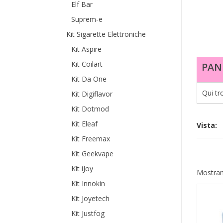
Elf Bar
Suprem-e
Kit Sigarette Elettroniche
Kit Aspire
Kit Coilart
PAN
Kit Da One
Qui tr
Kit Digiflavor
Kit Dotmod
Kit Eleaf
Vista:
Kit Freemax
Kit Geekvape
Kit iJoy
Mostrand
Kit Innokin
Kit Joyetech
Kit Justfog