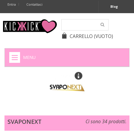
Entra
Contattaci
Blog
CARRELLO
(VUOTO)
MENU
HOME
+
SIGARETTE ELETTRONICHE
+
CAPSULE CAFFÈ
+
BATTERIE APPARECCHI ACUSTICI
SVAPONEXT
Ci sono 34 prodotti.
+
BATTERIE