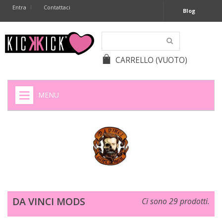
Entra
Contattaci
Blog
CARRELLO
(VUOTO)
MENU
HOME
+
SIGARETTE ELETTRONICHE
+
CAPSULE CAFFÈ
+
BATTERIE APPARECCHI ACUSTICI
DA VINCI MODS
Ci sono 29 prodotti.
+
BATTERIE