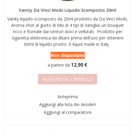
AREA RIVENDITORI
Vanity Da Vinci Mods Liquido Scomposto 20ml
DICONO DI NOI
Vanity liquido scomposto da 20ml prodotto da Da Vinci Mods.
Aroma shot al gusto di Mix di 4 tipi di Vaniglia: un bouquet
ricco e floreale dai sentori dolci e vellutati. Prodotto per
sigaretta elettronica da diluire prima dell'uso per ottenere
60ml di liquido pronto. E-liquid made in Italy.
Non disponibile
12,90 €
a partire da
AGGIUNGI AL CARRELLO
Anteprima
Aggiungi alla lista dei desideri
Aggiungi al comparatore