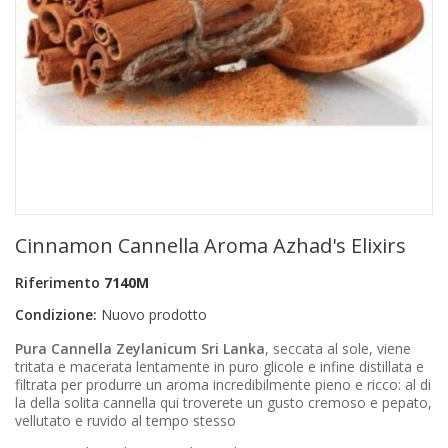
+
PRODOTTI MONOUSO E TNT
+
FORNITURE ESTETICA
+
SEXY SHOP
+
CASA E CUCINA
+
CURA DELLA PERSONA
+
ILLUMINAZIONE
Cinnamon Cannella Aroma Azhad's Elixirs
+
FAI DA TE
Riferimento
7140M
+
AUTO E MOTO
Condizione:
Nuovo prodotto
NOVITÀ
Pura Cannella Zeylanicum Sri Lanka
, seccata al sole, viene
tritata e macerata lentamente in puro glicole e infine distillata e
PROMOZIONI E COUPON
filtrata per produrre un aroma incredibilmente pieno e ricco: al di
la della solita cannella qui troverete un gusto cremoso e pepato,
vellutato e ruvido al tempo stesso
ARTICOLI IN OFFERTA