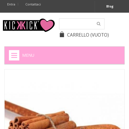
Entra
Contattaci
Blog
CARRELLO
(VUOTO)
MENU
HOME
+
SIGARETTE ELETTRONICHE
+
CAPSULE CAFFÈ
+
BATTERIE APPARECCHI ACUSTICI
+
BATTERIE