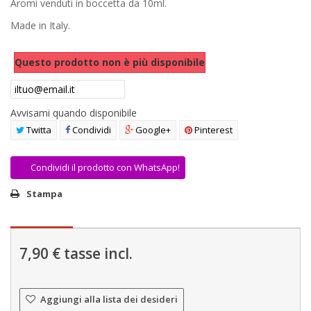
Aromi venduti in boccetta da 10ml.
AREA RIVENDITORI
Made in Italy.
DICONO DI NOI
Questo prodotto non è più disponibile
Avvisami quando disponibile
Twitta
Condividi
Google+
Pinterest
Condividi il prodotto con WhatsApp!
Stampa
7,90 €
tasse incl.
Aggiungi alla lista dei desideri