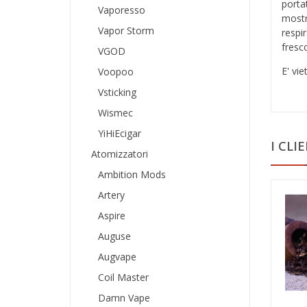
porta
Vaporesso
mostr
Vapor Storm
respi
fresco
VGOD
E' vie
Voopoo
Vsticking
Wismec
YiHiEcigar
I CL
Atomizzatori
Ambition Mods
Artery
Aspire
Auguse
Augvape
Coil Master
Damn Vape