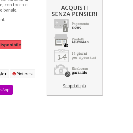
se, con tocco di
ACQUISTI
he banale.
SENZA PENSIERI
ml.
isponibile
le+
Pinterest
Scopri di più
tsApp!