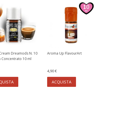
 Cream Dreamods N. 10
Aroma Up FlavourArt
 Concentrato 10 ml
4,90 €
QUISTA
ACQUISTA