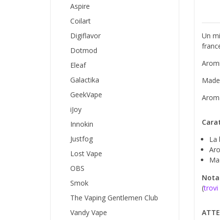
Aspire
Coilart
Digiflavor
Un mi
franc
Dotmod
Aromi
Eleaf
Galactika
Made i
GeekVape
Aro
iJoy
Carat
Innokin
Justfog
La 
Aro
Lost Vape
Mad
OBS
Nota
Smok
(
trovi
The Vaping Gentlemen Club
Vandy Vape
ATTE