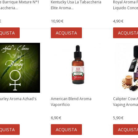
e Barrique Mixture N°1
Kentucky Usa La Tabaccheria
Royal Aroma F
accheria...
Elite Aroma...
Liquido Concen
€
10,90 €
4,90 €
QUISTA
ACQUISTA
ACQUIST
urley Aroma Azhad's
American Blend Aroma
Calipter Cow 
Vaporificio
Vaping Aroma.
6,90 €
5,90 €
QUISTA
ACQUISTA
ACQUIST