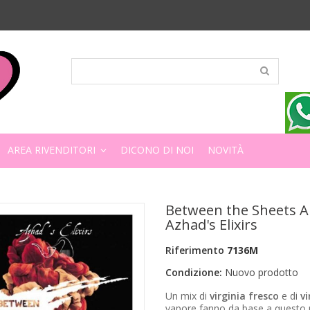
AREA RIVENDITORI
DICONO DI NOI
NOVITÀ
Between the Sheets 
Azhad's Elixirs
Riferimento
7136M
Condizione:
Nuovo prodotto
Un mix di
virginia fresco
e di
vi
vapore fanno da base a questo 