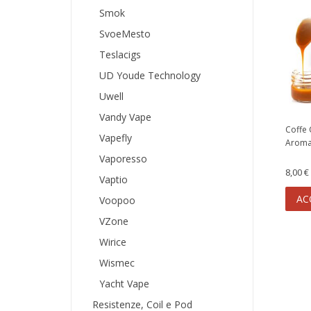
Smok
SvoeMesto
Teslacigs
UD Youde Technology
Uwell
Vandy Vape
Coffe
Vapefly
Aroma
Vaporesso
8,00 €
Vaptio
AC
Voopoo
VZone
Wirice
Wismec
Yacht Vape
Resistenze, Coil e Pod