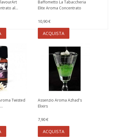
lavourArt
Baffometto La Tabaccheria
trato al...
Elite Aroma Concentrato
10,90 €
A
ACQUISTA
Aroma Twisted
Assenzio Aroma Azhad's
..
Elixirs
7,90 €
A
ACQUISTA