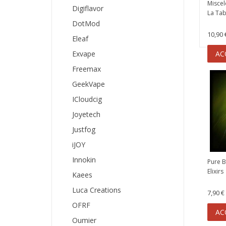
Miscel
Digiflavor
La Tab
DotMod
10,90 
Eleaf
Exvape
AC
Freemax
GeekVape
ICloudcig
Joyetech
Justfog
iJOY
Innokin
Pure B
Elixirs
Kaees
Luca Creations
7,90 €
OFRF
AC
Oumier