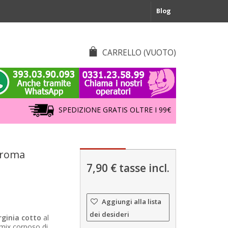
Blog
CARRELLO
(VUOTO)
SPEDIZIONE GRATIS OLTRE I 99€
Aroma
7,90 €
tasse incl.
Aggiungi alla lista
dei desideri
rginia cotto
al
mix corposo di