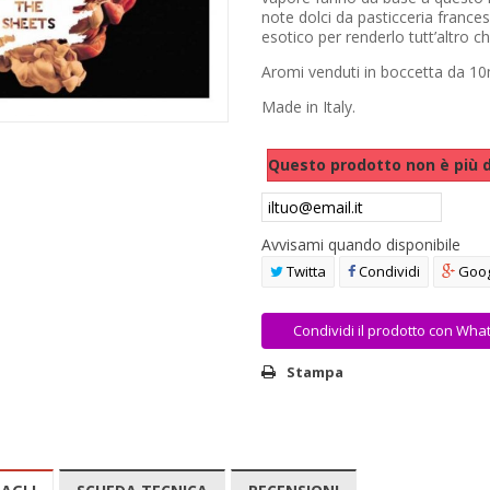
note dolci da pasticceria france
esotico per renderlo tutt’altro c
Aromi venduti in boccetta da 10
Made in Italy.
Questo prodotto non è più d
Avvisami quando disponibile
Twitta
Condividi
Goog
Condividi il prodotto con Wha
Stampa