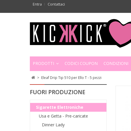
Entra
Contattaci
PRODOTTI
CODICI COUPON
CONDIZIONI
>
Eleaf Drip Tip 510 per Ello T - 5 pezzi
FUORI PRODUZIONE
Sigarette Elettroniche
Usa e Getta - Pre-caricate
Dinner Lady