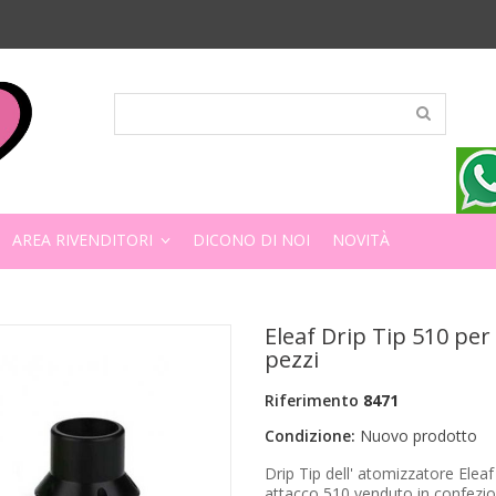
AREA RIVENDITORI
DICONO DI NOI
NOVITÀ
Eleaf Drip Tip 510 per 
pezzi
Riferimento
8471
Condizione:
Nuovo prodotto
Drip Tip dell' atomizzatore Elea
attacco 510 venduto in confezio