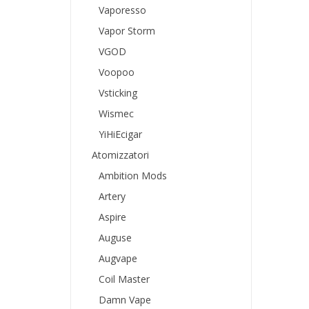
Vaporesso
Vapor Storm
VGOD
Voopoo
Vsticking
Wismec
YiHiEcigar
Atomizzatori
Ambition Mods
Artery
Aspire
Auguse
Augvape
Coil Master
Damn Vape