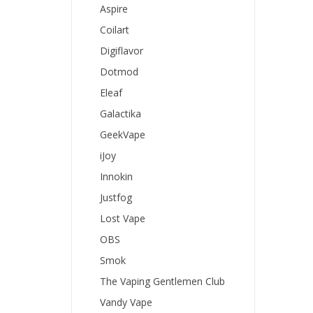
Aspire
Coilart
Digiflavor
Dotmod
Eleaf
Galactika
GeekVape
iJoy
Innokin
Justfog
Lost Vape
OBS
Smok
The Vaping Gentlemen Club
Vandy Vape