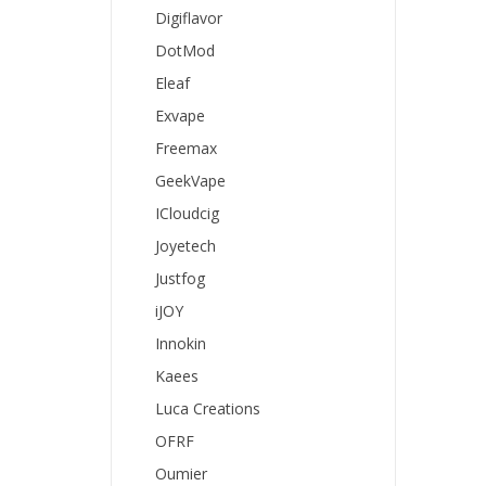
Digiflavor
DotMod
Eleaf
Exvape
Freemax
GeekVape
ICloudcig
Joyetech
Justfog
iJOY
Innokin
Kaees
Luca Creations
OFRF
Oumier