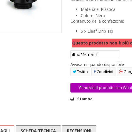
Materiale: Plastica
Colore: Nero
Contenuto della confezione:
5 x Eleaf Drip Tip
Questo prodotto non è più d
Avvisami quando disponibile
Twitta
Condividi
Goog
Condividi il prodotto con Wha
Stampa
AGLI
SCHEDA TECNICA
RECENSIONI