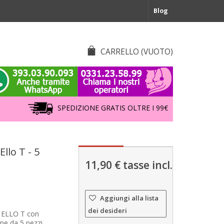
Blog
CARRELLO
(VUOTO)
SPEDIZIONE GRATIS OLTRE I 99€
Ello T - 5
11,90 €
tasse incl.
Aggiungi alla lista
dei desideri
f ELLO T con
ne da 5 pezzi.