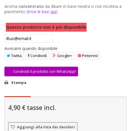
AREA RIVENDITORI
Aroma
concentrato
da diluire in base neutra o con nicotina a
piacimento (
trovi le basi
qui
)
DICONO DI NOI
Questo prodotto non è più disponibile
Avvisami quando disponibile
Twitta
Condividi
Google+
Pinterest
Condividi il prodotto con WhatsApp!
Stampa
4,90 €
tasse incl.
Aggiungi alla lista dei desideri