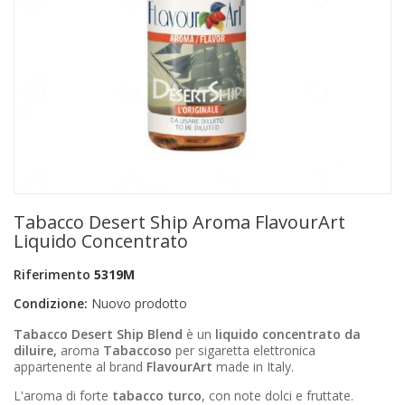
+
PRODOTTI MONOUSO E TNT
+
FORNITURE ESTETICA
+
SEXY SHOP
+
CASA E CUCINA
+
CURA DELLA PERSONA
+
ILLUMINAZIONE
Tabacco Desert Ship Aroma FlavourArt
+
FAI DA TE
Liquido Concentrato
+
AUTO E MOTO
Riferimento
5319M
Condizione:
Nuovo prodotto
NOVITÀ
Tabacco Desert Ship Blend
è un
liquido concentrato da
PROMOZIONI E COUPON
diluire,
aroma
Tabaccoso
per sigaretta elettronica
appartenente al brand
FlavourArt
made in Italy.
ARTICOLI IN OFFERTA
L'aroma di forte
tabacco turco
, con note dolci e fruttate.