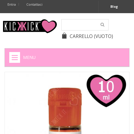
Entra
Contattaci
Blog
CARRELLO
(VUOTO)
MENU
HOME
+
SIGARETTE ELETTRONICHE
+
CAPSULE CAFFÈ
+
BATTERIE APPARECCHI ACUSTICI
+
BATTERIE