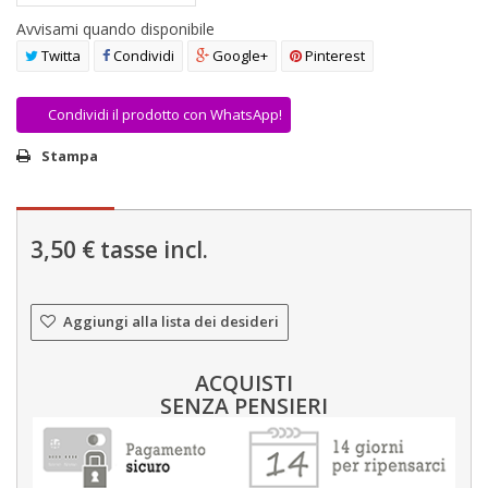
AREA RIVENDITORI
Avvisami quando disponibile
Twitta
Condividi
Google+
Pinterest
DICONO DI NOI
Condividi il prodotto con WhatsApp!
Stampa
3,50 €
tasse incl.
Aggiungi alla lista dei desideri
ACQUISTI
SENZA PENSIERI