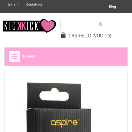
Entra
Contattaci
Blog
CARRELLO
(VUOTO)
MENU
HOME
+
SIGARETTE ELETTRONICHE
+
CAPSULE CAFFÈ
+
BATTERIE APPARECCHI ACUSTICI
+
BATTERIE