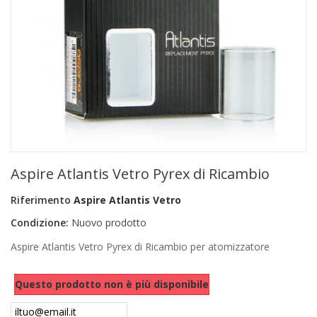
+
PRODOTTI MONOUSO E TNT
+
FORNITURE ESTETICA
+
SEXY SHOP
+
CASA E CUCINA
+
CURA DELLA PERSONA
+
ILLUMINAZIONE
Aspire Atlantis Vetro Pyrex di Ricambio
+
FAI DA TE
Riferimento
Aspire Atlantis Vetro
+
AUTO E MOTO
Condizione:
Nuovo prodotto
NOVITÀ
Aspire Atlantis Vetro Pyrex di Ricambio per atomizzatore
PROMOZIONI E COUPON
Questo prodotto non è più disponibile
ARTICOLI IN OFFERTA