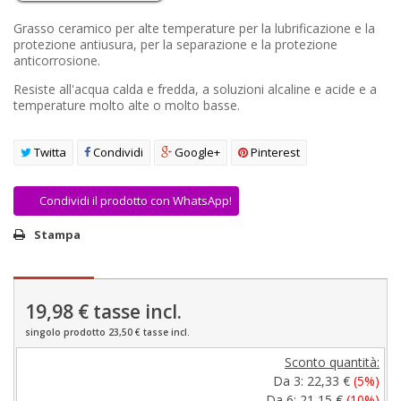
AREA RIVENDITORI
Grasso ceramico per alte temperature per la lubrificazione e la
protezione antiusura, per la separazione e la protezione
DICONO DI NOI
anticorrosione.
Resiste all'acqua calda e fredda, a soluzioni alcaline e acide e a
temperature molto alte o molto basse.
Twitta
Condividi
Google+
Pinterest
Condividi il prodotto con WhatsApp!
Stampa
19,98 €
tasse incl.
singolo prodotto 23,50 € tasse incl.
Sconto quantità:
Da 3:
22,33 €
(5%)
Da 6:
21,15 €
(10%)