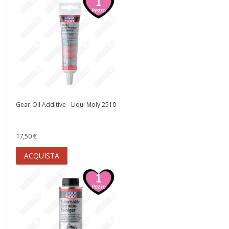
Gear-Oil Additive - Liqui Moly 2510
17,50 €
ACQUISTA