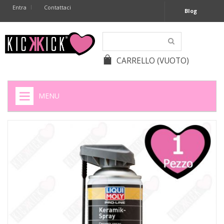
Entra
Contattaci
Blog
CARRELLO
(VUOTO)
MENU
HOME
+
SIGARETTE ELETTRONICHE
+
CAPSULE CAFFÈ
+
BATTERIE APPARECCHI ACUSTICI
+
BATTERIE