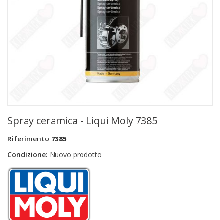
+
PRODOTTI MONOUSO E TNT
+
FORNITURE ESTETICA
+
SEXY SHOP
+
CASA E CUCINA
+
CURA DELLA PERSONA
+
ILLUMINAZIONE
Spray ceramica - Liqui Moly 7385
+
FAI DA TE
Riferimento
7385
+
AUTO E MOTO
Condizione:
Nuovo prodotto
NOVITÀ
PROMOZIONI E COUPON
ARTICOLI IN OFFERTA