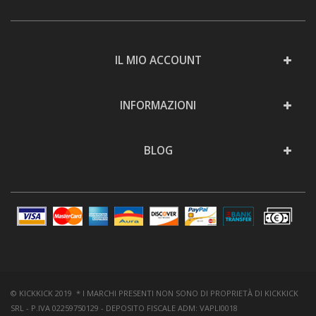
IL MIO ACCOUNT
INFORMAZIONI
BLOG
© KICKKICK 2019 * I MARCHI PRESENTI NON SONO DI PROPRIETÀ DI KICKKICK
SRL - P.IVA 02259750129 - DEPOSITO FISCALE ADM: VAPLI0018