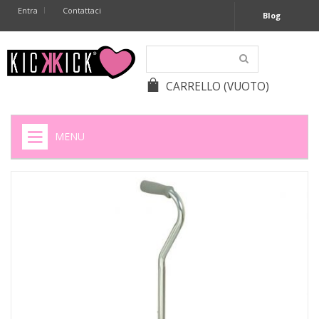
Entra
Contattaci
Blog
CARRELLO
(VUOTO)
MENU
HOME
+
SIGARETTE ELETTRONICHE
+
CAPSULE CAFFÈ
+
BATTERIE APPARECCHI ACUSTICI
+
BATTERIE