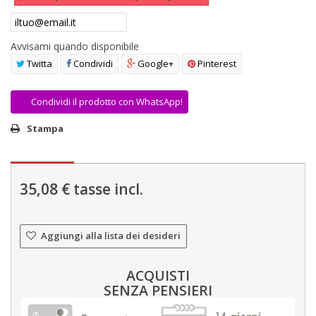
AREA RIVENDITORI
DICONO DI NOI
Avvisami quando disponibile
Twitta
Condividi
Google+
Pinterest
Condividi il prodotto con WhatsApp!
Stampa
35,08 €
tasse incl.
Aggiungi alla lista dei desideri
ACQUISTI
SENZA PENSIERI