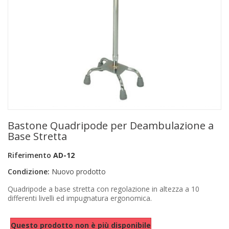
+
PRODOTTI MONOUSO E TNT
+
FORNITURE ESTETICA
+
SEXY SHOP
+
CASA E CUCINA
+
CURA DELLA PERSONA
+
ILLUMINAZIONE
Bastone Quadripode per Deambulazione a
+
FAI DA TE
Base Stretta
+
AUTO E MOTO
Riferimento
AD-12
Condizione:
Nuovo prodotto
NOVITÀ
Quadripode a base stretta con regolazione in altezza a 10
PROMOZIONI E COUPON
differenti livelli ed impugnatura ergonomica.
ARTICOLI IN OFFERTA
Questo prodotto non è più disponibile