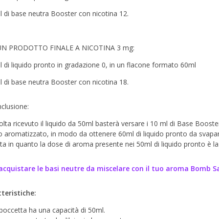
l di base neutra Booster con nicotina 12.
UN PRODOTTO FINALE A NICOTINA 3 mg:
l di liquido pronto in gradazione 0, in un flacone formato 60ml
l di base neutra Booster con nicotina 18.
nclusione:
lta ricevuto il liquido da 50ml basterà versare i 10 ml di Base Booster
do aromatizzato, in modo da ottenere 60ml di liquido pronto da svapar
ata in quanto la dose di aroma presente nei 50ml di liquido pronto è la 
acquistare le basi neutre da miscelare con il tuo aroma Bomb S
teristiche:
boccetta ha una capacità di 50ml.