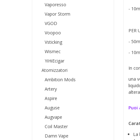
Vaporesso
- 10m
Vapor Storm
VGOD
PER 
Voopoo
- 50m
Vsticking
Wismec
- 10m
YiHiEcigar
In co
Atomizzatori
una vo
Ambition Mods
liqui
Artery
alter
Aspire
Auguse
Puoi 
Augvape
Carat
Coil Master
La 
Damn Vape