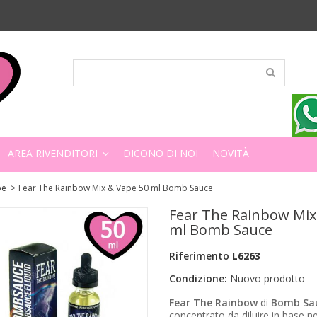
AREA RIVENDITORI
DICONO DI NOI
NOVITÀ
pe
>
Fear The Rainbow Mix & Vape 50 ml Bomb Sauce
Fear The Rainbow Mix
ml Bomb Sauce
Riferimento
L6263
Condizione:
Nuovo prodotto
Fear The Rainbow
di
Bomb Sa
concentrato da diluire in base n