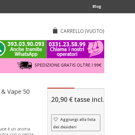
Blog
CARRELLO
(VUOTO)
SPEDIZIONE GRATIS OLTRE I 99€
 & Vape 50
20,90 €
tasse incl.
Aggiungi alla lista
dei desideri
uce
è un aroma
eutra con o senza