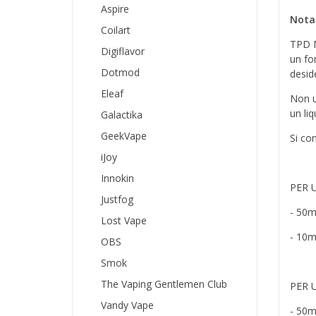
Aspire
Nota
Coilart
TPD M
Digiflavor
un fo
Dotmod
desid
Eleaf
Non ut
un liq
Galactika
GeekVape
Si co
iJoy
Innokin
PER 
Justfog
- 50m
Lost Vape
- 10m
OBS
Smok
The Vaping Gentlemen Club
PER 
Vandy Vape
- 50m