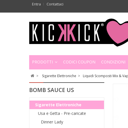
Entra
Contattaci
PRODOTTI
CODICI COUPON
CONDIZIONI
>
Sigarette Elettroniche
>
Liquidi Scomposti Mix & Va
BOMB SAUCE US
Sigarette Elettroniche
Usa e Getta - Pre-caricate
Dinner Lady