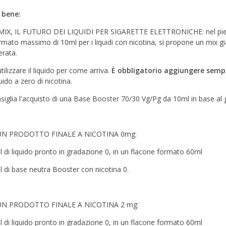
 bene:
IX, IL FUTURO DEI LIQUIDI PER SIGARETTE ELETTRONICHE: nel pien
rmato massimo di 10ml per i liquidi con nicotina, si propone un mix g
erata.
ilizzare il liquido per come arriva.
È obbligatorio aggiungere semp
uido a zero di nicotina.
nsiglia l'acquisto di una Base Booster 70/30 Vg/Pg da 10ml in base al 
UN PRODOTTO FINALE A NICOTINA 0mg:
l di liquido pronto in gradazione 0, in un flacone formato 60ml
l di base neutra Booster con nicotina 0.
UN PRODOTTO FINALE A NICOTINA 2 mg:
l di liquido pronto in gradazione 0, in un flacone formato 60ml