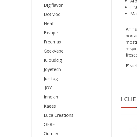
Aro
Digiflavor
Il 
Mad
DotMod
Eleaf
ATTE
Exvape
porta
Freemax
mostr
respi
GeekVape
fresco
ICloudcig
E' vie
Joyetech
Justfog
iJOY
Innokin
I CL
Kaees
Luca Creations
OFRF
Oumier