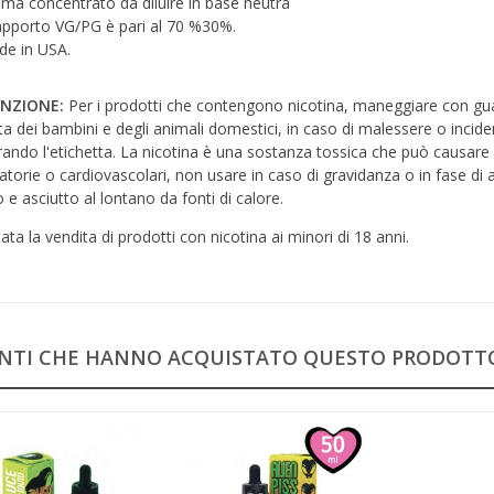
ma concentrato da diluire in base neutra
rapporto VG/PG è pari al 70 %30%.
e in USA.
NZIONE:
Per i prodotti che contengono nicotina, maneggiare con guant
ta dei bambini e degli animali domestici, in caso di malessere o inci
ando l'etichetta. La nicotina è una sostanza tossica che può causare
ratorie o cardiovascolari, non usare in caso di gravidanza o in fase di
 e asciutto al lontano da fonti di calore.
tata la vendita di prodotti con nicotina ai minori di 18 anni.
IENTI CHE HANNO ACQUISTATO QUESTO PRODOT