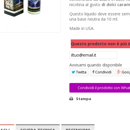
nicotina al gusto
di dolci caram
Questo liquido deve essere sem
una base neutra da 10 ml.
Made in USA.
Questo prodotto non è più d
Avvisami quando disponibile
Twitta
Condividi
Goog
Condividi il prodotto con Wha
Stampa