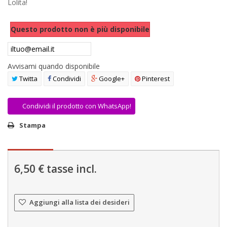
Lolita!
AREA RIVENDITORI
Questo prodotto non è più disponibile
DICONO DI NOI
Avvisami quando disponibile
Twitta
Condividi
Google+
Pinterest
Condividi il prodotto con WhatsApp!
Stampa
6,50 €
tasse incl.
Aggiungi alla lista dei desideri