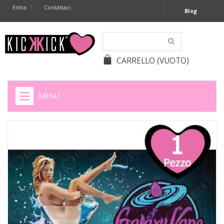
Entra
Contattaci
Blog
CARRELLO
(VUOTO)
MENU
HOME
+
SIGARETTE ELETTRONICHE
+
CAPSULE CAFFÈ
+
BATTERIE APPARECCHI ACUSTICI
+
BATTERIE