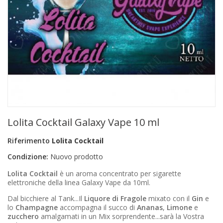
+
PRODOTTI MONOUSO E TNT
+
FORNITURE ESTETICA
+
SEXY SHOP
+
CASA E CUCINA
+
CURA DELLA PERSONA
+
ILLUMINAZIONE
Lolita Cocktail Galaxy Vape 10 ml
+
FAI DA TE
Riferimento
Lolita Cocktail
+
AUTO E MOTO
Condizione:
Nuovo prodotto
NOVITÀ
Lolita Cocktail
è un aroma concentrato per sigarette
elettroniche della linea Galaxy Vape da 10ml.
PROMOZIONI E COUPON
Dal bicchiere al Tank...Il
Liquore di Fragole
mixato con il
Gin
e
lo
Champagne
accompagna il succo di
Ananas
,
Limone
e
ARTICOLI IN OFFERTA
zucchero
amalgamati in un Mix sorprendente...sarà la Vostra