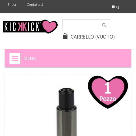
Entra
Contattaci
Blog
CARRELLO
(VUOTO)
MENU
HOME
+
SIGARETTE ELETTRONICHE
+
CAPSULE CAFFÈ
+
BATTERIE APPARECCHI ACUSTICI
+
BATTERIE