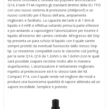
Q14, il tank P14A rispetta gli standard direttivi della EU TPD
con uno nuovo sistema di protezione (childproof) e un
nuovo controllo per il flusso dell'aria, ampiamente
migliorato e facilitato. La capacità del tank è di 1.9ml di
liquido e il refill si effettua svitando prima la parte inferiore
e poi andando a capovolgere l'atomizzatore per inserire il
liquido all'esterno del camino centrale. All'ingresso del Drip
tip presenta un para schizzi di liquido con il quale sarete
sempre protetti da eventuali fuoriuscite dallo stesso Drip
tip. Le resistenze compatibili sono le classiche coil Justfog
per la serie Q14, Q16 da 1.2ohm o da 1.6ohm (con le quali
sarà possibile svapare nicotine molto alte in maniera
stupefacente). L'atomizzatore è nettamente migliorato
rispetto al predecessore ed è lo stesso tank del Kit
Compact P14, con il quale rende nel migliore dei modi e
produce una buonissima quantità di vapore abbinata ad un
sapore incredibile. Semplice e potente.