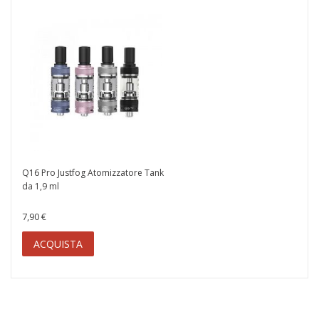
Q16 Pro Justfog Atomizzatore Tank
da 1,9 ml
7,90 €
ACQUISTA