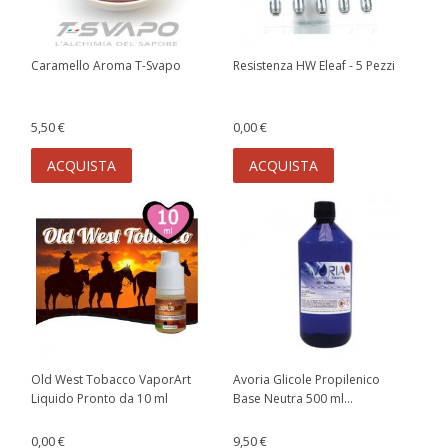
Caramello Aroma T-Svapo
Resistenza HW Eleaf - 5 Pezzi
5,50 €
0,00 €
ACQUISTA
ACQUISTA
Old West Tobacco VaporArt
Avoria Glicole Propilenico
Liquido Pronto da 10 ml
Base Neutra 500 ml...
0,00 €
9,50 €