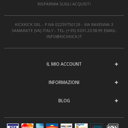
RISPARMIA SUGLI ACQUISTI
KICKKICK SRL - P.IVA 02259750129 - VIA RAVENNA 3
SAMARATE (VA) ITALY - TEL:
(+39) 0331.23.58.99
EMAIL:
INFO@KICKKICK.IT
IL MIO ACCOUNT
INFORMAZIONI
BLOG