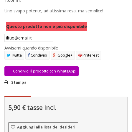
1.6ohm.
AREA RIVENDITORI
Uno svapo potente, ad altissima resa, ma semplice!
DICONO DI NOI
Questo prodotto non è più disponibile
Avvisami quando disponibile
Twitta
Condividi
Google+
Pinterest
Condividi il prodotto con WhatsApp!
Stampa
5,90 €
tasse incl.
Aggiungi alla lista dei desideri