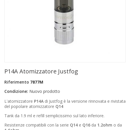
+
PRODOTTI MONOUSO E TNT
+
FORNITURE ESTETICA
+
SEXY SHOP
+
CASA E CUCINA
+
CURA DELLA PERSONA
+
ILLUMINAZIONE
P14A Atomizzatore Justfog
+
FAI DA TE
Riferimento
7877M
+
AUTO E MOTO
Condizione:
Nuovo prodotto
NOVITÀ
L'atomizzatore
P
14A
di Justfog è la versione rinnovata e rivistata
del popolare atomizzatore
Q14
PROMOZIONI E COUPON
Tank da 1.9 ml e refill semplicissimo sul lato inferiore.
ARTICOLI IN OFFERTA
Resistenze compatibili con la serie
Q14
e
Q16
da
1.2ohm
o da