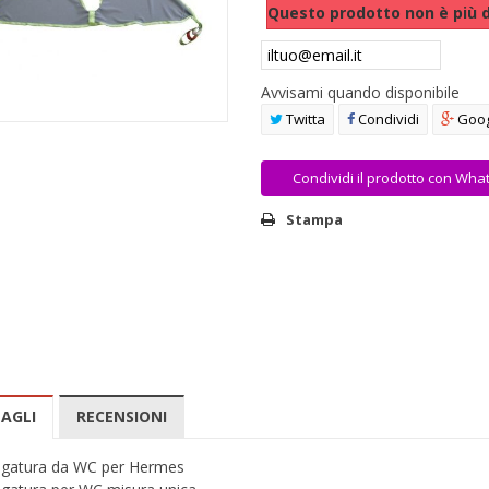
Questo prodotto non è più d
Avvisami quando disponibile
Twitta
Condividi
Goog
Condividi il prodotto con Wha
Stampa
AGLI
RECENSIONI
gatura da WC per Hermes