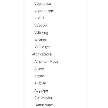
Vaporesso
Vapor Storm
VGOD
Voopoo
Vsticking
Wismec
YiHiEcigar
Atomizzatori
Ambition Mods
Artery
Aspire
Auguse
Augvape
Coil Master
Damn Vape