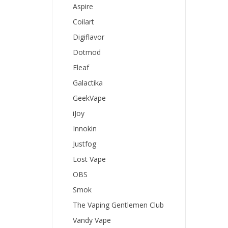
Aspire
Coilart
Digiflavor
Dotmod
Eleaf
Galactika
GeekVape
iJoy
Innokin
Justfog
Lost Vape
OBS
Smok
The Vaping Gentlemen Club
Vandy Vape