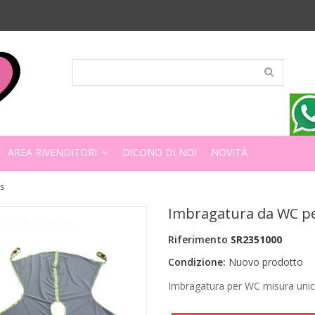
AREA RIVENDITORI
DICONO DI NOI
NOVITÀ
s
Imbragatura da WC p
Riferimento
SR2351000
Condizione:
Nuovo prodotto
Imbragatura per WC misura unic