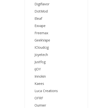
Digiflavor
DotMod
Eleaf
Exvape
Freemax
GeekVape
ICloudcig
Joyetech
Justfog
iJOY
Innokin
Kaees
Luca Creations
OFRF
Oumier