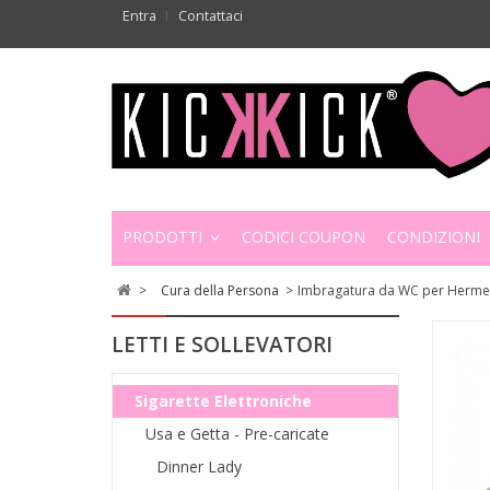
Entra
Contattaci
PRODOTTI
CODICI COUPON
CONDIZIONI
>
Cura della Persona
>
Imbragatura da WC per Herme
LETTI E SOLLEVATORI
Sigarette Elettroniche
Usa e Getta - Pre-caricate
Dinner Lady