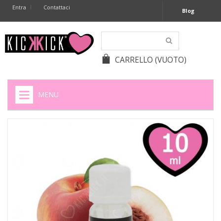
Entra
Contattaci
Blog
CARRELLO
(VUOTO)
MENU
HOME
+
SIGARETTE ELETTRONICHE
+
CAPSULE CAFFÈ
+
BATTERIE APPARECCHI ACUSTICI
+
BATTERIE