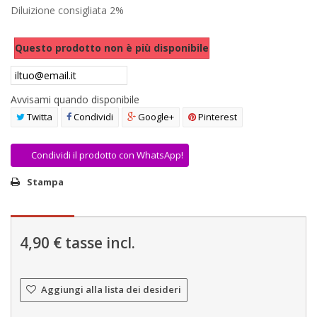
Diluizione consigliata 2%
AREA RIVENDITORI
DICONO DI NOI
Questo prodotto non è più disponibile
Avvisami quando disponibile
Twitta
Condividi
Google+
Pinterest
Condividi il prodotto con WhatsApp!
Stampa
4,90 €
tasse incl.
Aggiungi alla lista dei desideri