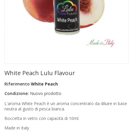
+
PRODOTTI MONOUSO E TNT
+
FORNITURE ESTETICA
+
SEXY SHOP
+
CASA E CUCINA
+
CURA DELLA PERSONA
+
ILLUMINAZIONE
White Peach Lulu Flavour
+
FAI DA TE
Riferimento
White Peach
+
AUTO E MOTO
Condizione:
Nuovo prodotto
NOVITÀ
L'aroma White Peach è un aroma concentrato da diluire in base
neutra al gusto di pesca bianca.
PROMOZIONI E COUPON
Boccetta in vetro con capacità di 10ml.
ARTICOLI IN OFFERTA
Made in Italy