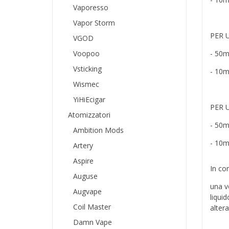
Vaporesso
Vapor Storm
PER 
VGOD
Voopoo
- 50m
Vsticking
- 10m
Wismec
YiHiEcigar
PER 
Atomizzatori
- 50m
Ambition Mods
- 10m
Artery
Aspire
In co
Auguse
una vo
Augvape
liqui
Coil Master
alter
Damn Vape