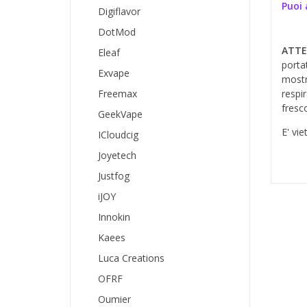
Puoi 
Digiflavor
DotMod
ATTE
Eleaf
porta
Exvape
mostr
Freemax
respi
fresco
GeekVape
E' vie
ICloudcig
Joyetech
Justfog
iJOY
Innokin
Kaees
Luca Creations
OFRF
Oumier