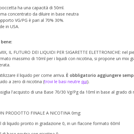
boccetta ha una capacità di 50ml.
ma concentrato da diluire in base neutra
rapporto VG/PG è pari al 70% 30%.
e in USA.
 bene:
IX, IL FUTURO DEI LIQUIDI PER SIGARETTE ELETTRONICHE: nel pien
rmato massimo di 10ml per i liquidi con nicotina, si propone un mix g
erata.
ilizzare il liquido per come arriva.
È obbligatorio aggiungere semp
uido a zero di nicotina (
trovi le basi neutre
qui
).
nsiglia l'acquisto di una Base 70/30 Vg/Pg da 10ml in base al grado di 
UN PRODOTTO FINALE A NICOTINA 0mg:
l di liquido pronto in gradazione 0, in un flacone formato 60ml
l di base neutra con nicotina 0.