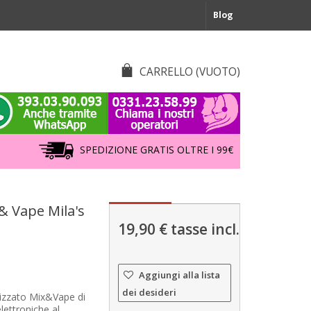
Blog
CARRELLO
(VUOTO)
SPEDIZIONE GRATIS OLTRE I 99€
& Vape Mila's
19,90 €
tasse incl.
Aggiungi alla lista
dei desideri
izzato Mix&Vape di
lettroniche al