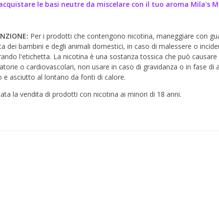
acquistare le basi neutre da miscelare con il tuo aroma Mila's 
NZIONE:
Per i prodotti che contengono nicotina, maneggiare con guant
ta dei bambini e degli animali domestici, in caso di malessere o inci
ando l'etichetta. La nicotina è una sostanza tossica che può causare
ratorie o cardiovascolari, non usare in caso di gravidanza o in fase di
 e asciutto al lontano da fonti di calore.
tata la vendita di prodotti con nicotina ai minori di 18 anni.