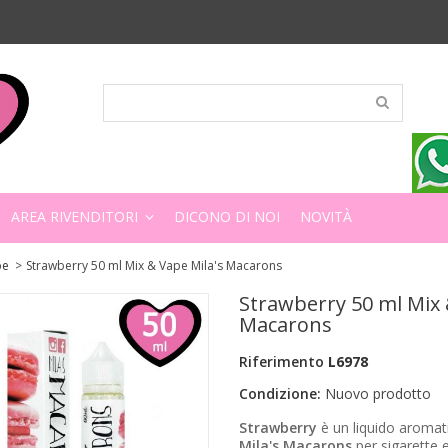
AREA RIVENDITORI
DICONO DI NOI
NOVITÀ
pe
>
Strawberry 50 ml Mix & Vape Mila's Macarons
Strawberry 50 ml Mix 
Macarons
Riferimento
L6978
Condizione:
Nuovo prodotto
Strawberry
è un liquido aromat
Mila's Macarons
per sigarette e