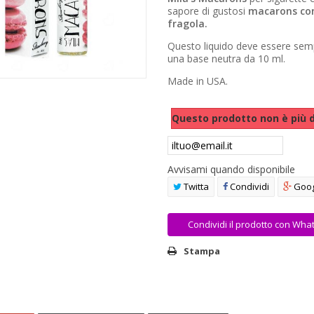
sapore di gustosi
macarons con
fragola.
Questo liquido deve essere sem
una base neutra da 10 ml.
Made in USA.
Questo prodotto non è più d
Avvisami quando disponibile
Twitta
Condividi
Goog
Condividi il prodotto con Wha
Stampa