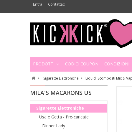
Entra
Contattaci
PRODOTTI
CODICI COUPON
CONDIZIONI
>
Sigarette Elettroniche
>
Liquidi Scomposti Mix & Va
MILA'S MACARONS US
Sigarette Elettroniche
Usa e Getta - Pre-caricate
Dinner Lady