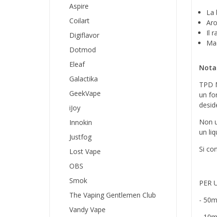
Aspire
La 
Coilart
Aro
Il 
Digiflavor
Mad
Dotmod
Eleaf
Nota
Galactika
TPD M
GeekVape
un fo
desid
iJoy
Non ut
Innokin
un liq
Justfog
Si co
Lost Vape
OBS
Smok
PER 
The Vaping Gentlemen Club
- 50m
Vandy Vape
- 10m