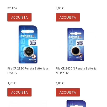
22,17 €
3,90 €
ACQUISTA
ACQUISTA
Pile CR 2320 Renata Batteria al
Pile CR 2450 N Renata Batteria
Litio 3V
al Litio 3V
1,70 €
1,80 €
ACQUISTA
ACQUISTA