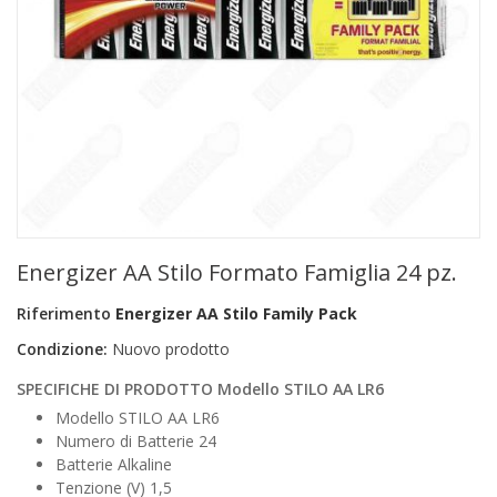
+
PRODOTTI MONOUSO E TNT
+
FORNITURE ESTETICA
+
SEXY SHOP
+
CASA E CUCINA
+
CURA DELLA PERSONA
+
ILLUMINAZIONE
Energizer AA Stilo Formato Famiglia 24 pz.
+
FAI DA TE
Riferimento
Energizer AA Stilo Family Pack
+
AUTO E MOTO
Condizione:
Nuovo prodotto
NOVITÀ
SPECIFICHE DI PRODOTTO Modello STILO AA LR6
Modello STILO AA LR6
PROMOZIONI E COUPON
Numero di Batterie 24
Batterie Alkaline
ARTICOLI IN OFFERTA
Tenzione (V) 1,5