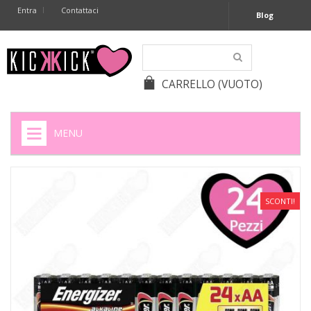
Entra
Contattaci
Blog
CARRELLO
(VUOTO)
MENU
HOME
+
SIGARETTE ELETTRONICHE
SCONTI!
+
CAPSULE CAFFÈ
+
BATTERIE APPARECCHI ACUSTICI
+
BATTERIE