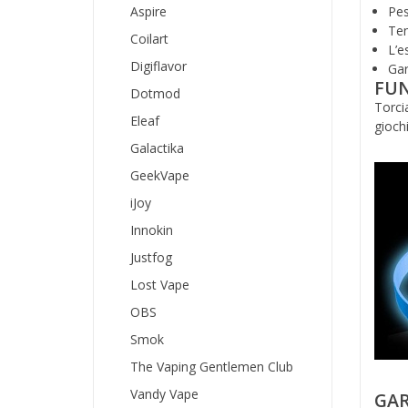
Aspire
Pes
Ten
Coilart
L’e
Digiflavor
Gar
FUN
Dotmod
Torcia
Eleaf
gioch
Galactika
GeekVape
iJoy
Innokin
Justfog
Lost Vape
OBS
Smok
The Vaping Gentlemen Club
Vandy Vape
GAR