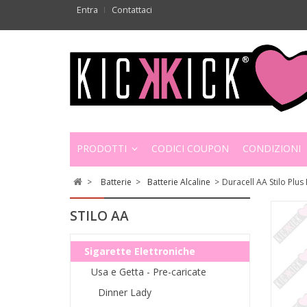
Entra
Contattaci
PRODOTTI
CODICI COUPON
CONDIZIONI
>
Batterie
>
Batterie Alcaline
>
Duracell AA Stilo Plus
STILO AA
Sigarette Elettroniche
Usa e Getta - Pre-caricate
Dinner Lady