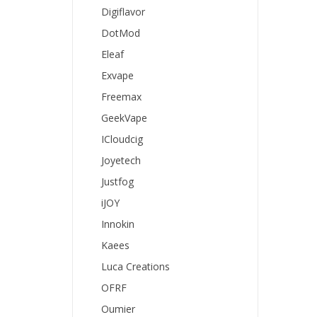
Digiflavor
DotMod
Eleaf
Exvape
Freemax
GeekVape
ICloudcig
Joyetech
Justfog
iJOY
Innokin
Kaees
Luca Creations
OFRF
Oumier