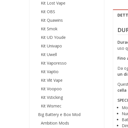
Kit Lost Vape
Kit OBS
DETT
Kit Quawins
Kit Smok
DUR
Kit UD Youde
Durac
Kit Univapo
uso q
Kit Uwell
Fino 
Kit Vaporesso
Da og
Kit Vaptio
un di
Kit Vlit Vape
Quest
Kit Voopoo
cella
Kit Vsticking
SPEC
Kit Wismec
Mod
Num
Big Battery e Box Mod
Bat
Ambition Mods
Dim