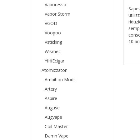
Vaporesso
Sapev
Vapor Storm
utili
riduzi
VGOD
sempr
Voopoo
conse
10 ann
Vsticking
Wismec
YiHiEcigar
Atomizzatori
Ambition Mods
Artery
Aspire
Auguse
Augvape
Coil Master
Damn Vape