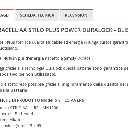
AGLI
SCHEDA TECNICA
RECENSIONI
ACELL AA STILO PLUS POWER DURALOCK - BLIS
ell Plus
fornisce qualità affidabile ed energia di lunga durata garanti
uotidiano.
al 40% in più d'energia
rispetto a Simply Duracell.
gi grazie alla tecnologia Duralock queste batterie
sono garantite per
spositivo (se non utilizzato).
o è stato reso possibile grazie al
miglioramento della qualità dei m
 della batteria.
IFICHE DI PRODOTTO Modello STILO AA LR6
ello STILO AA - LR6 - MN1500
ero di Batterie 4
terie Alkaline
ensioni (mm): 15 x 49