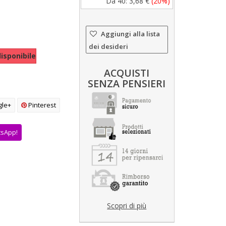
Da 40:
3,68 €
(20%)
Aggiungi alla lista
dei desideri
isponibile
ACQUISTI
SENZA PENSIERI
le+
Pinterest
tsApp!
Scopri di più