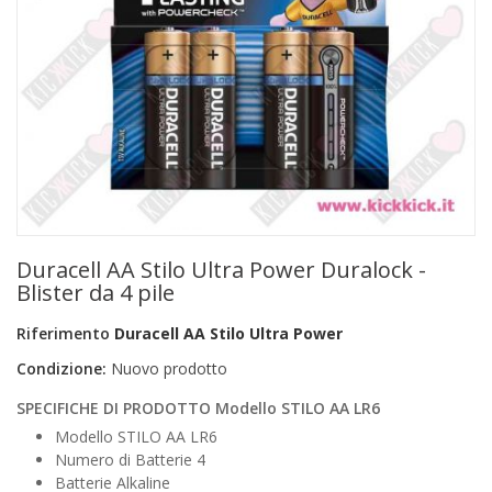
+
PRODOTTI MONOUSO E TNT
+
FORNITURE ESTETICA
+
SEXY SHOP
+
CASA E CUCINA
+
CURA DELLA PERSONA
+
ILLUMINAZIONE
Duracell AA Stilo Ultra Power Duralock -
+
FAI DA TE
Blister da 4 pile
+
AUTO E MOTO
Riferimento
Duracell AA Stilo Ultra Power
Condizione:
Nuovo prodotto
NOVITÀ
SPECIFICHE DI PRODOTTO Modello STILO AA LR6
PROMOZIONI E COUPON
Modello STILO AA LR6
Numero di Batterie 4
ARTICOLI IN OFFERTA
Batterie Alkaline