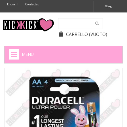
Entra
Contattaci
Blog
CARRELLO
(VUOTO)
MENU
HOME
+
SIGARETTE ELETTRONICHE
+
CAPSULE CAFFÈ
+
BATTERIE APPARECCHI ACUSTICI
+
BATTERIE