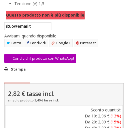
Tenzione (V) 1,5
AREA RIVENDITORI
Questo prodotto non è più disponibile
DICONO DI NOI
Avvisami quando disponibile
Twitta
Condividi
Google+
Pinterest
Condividi il prodotto con WhatsApp!
Stampa
2,82 €
tasse incl.
singolo prodotto 3,40 € tasse incl.
Sconto quantità:
Da 10:
2,96 €
(13%)
Da 20:
2,89 €
(15%)
Da 40:
2,82 €
(17%)