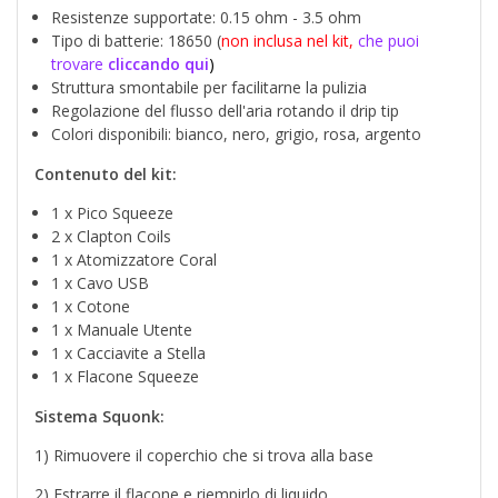
Resistenze supportate: 0.15 ohm - 3.5 ohm
Tipo di batterie: 18650 (
non inclusa nel kit,
che puoi
trovare
cliccando qui
)
Struttura smontabile per facilitarne la pulizia
Regolazione del flusso dell'aria rotando il drip tip
Colori disponibili: bianco, nero, grigio, rosa, argento
Contenuto del kit:
1 x Pico Squeeze
2 x Clapton Coils
1 x Atomizzatore Coral
1 x Cavo USB
1 x Cotone
1 x Manuale Utente
1 x Cacciavite a Stella
1 x Flacone Squeeze
Sistema Squonk:
1) Rimuovere il coperchio che si trova alla base
2) Estrarre il flacone e riempirlo di liquido