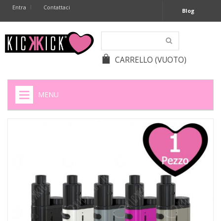
Entra
Contattaci
Blog
CARRELLO
(VUOTO)
MENU
HOME
+
SIGARETTE ELETTRONICHE
+
CAPSULE CAFFÈ
+
BATTERIE APPARECCHI ACUSTICI
+
BATTERIE