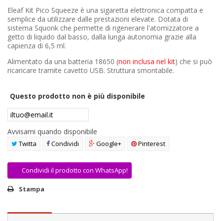
AREA RIVENDITORI
Eleaf Kit Pico Squeeze è una sigaretta elettronica compatta e
semplice da utilizzare dalle prestazioni elevate. Dotata di
sistema Squonk che permette di rigenerare l'atomizzatore a
DICONO DI NOI
getto di liquido dal basso, dalla lunga autonomia grazie alla
capienza di 6,5 ml.
Alimentato da una batteria 18650 (
non inclusa nel k
i
t
) che si può
ricaricare tramite cavetto USB. Struttura smontabile.
Questo prodotto non è più disponibile
Avvisami quando disponibile
Twitta
Condividi
Google+
Pinterest
Condividi il prodotto con WhatsApp!
Stampa