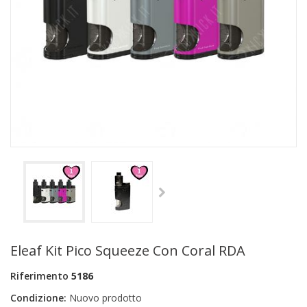
+
PRODOTTI MONOUSO E TNT
+
FORNITURE ESTETICA
+
SEXY SHOP
+
CASA E CUCINA
+
CURA DELLA PERSONA
+
ILLUMINAZIONE
+
FAI DA TE
+
AUTO E MOTO
NOVITÀ
Eleaf Kit Pico Squeeze Con Coral RDA
PROMOZIONI E COUPON
Riferimento
5186
ARTICOLI IN OFFERTA
Condizione:
Nuovo prodotto