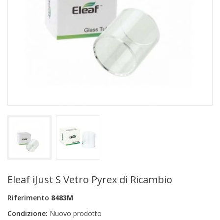
+
PRODOTTI MONOUSO E TNT
+
FORNITURE ESTETICA
+
SEXY SHOP
+
CASA E CUCINA
+
CURA DELLA PERSONA
+
ILLUMINAZIONE
+
FAI DA TE
+
AUTO E MOTO
NOVITÀ
Eleaf iJust S Vetro Pyrex di Ricambio
PROMOZIONI E COUPON
Riferimento
8483M
ARTICOLI IN OFFERTA
Condizione:
Nuovo prodotto