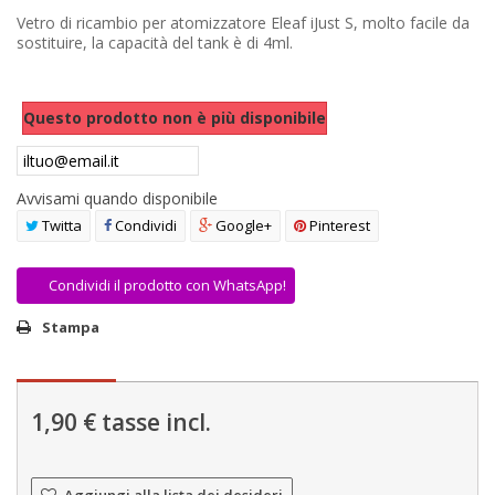
AREA RIVENDITORI
Vetro di ricambio per atomizzatore Eleaf iJust S, molto facile da
sostituire, la capacità del tank è di 4ml.
DICONO DI NOI
Questo prodotto non è più disponibile
Avvisami quando disponibile
Twitta
Condividi
Google+
Pinterest
Condividi il prodotto con WhatsApp!
Stampa
1,90 €
tasse incl.