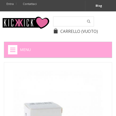
Entra
Contattaci
Blog
CARRELLO
(VUOTO)
MENU
HOME
+
SIGARETTE ELETTRONICHE
+
CAPSULE CAFFÈ
+
BATTERIE APPARECCHI ACUSTICI
+
BATTERIE