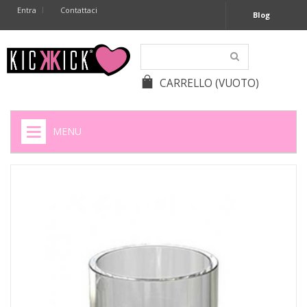
Entra
Contattaci
Blog
CARRELLO
(VUOTO)
MENU
HOME
+
SIGARETTE ELETTRONICHE
+
CAPSULE CAFFÈ
+
BATTERIE APPARECCHI ACUSTICI
+
BATTERIE