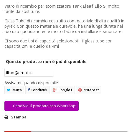
AREA RIVENDITORI
Vetro di ricambio per atomizzatore Tank
Eleaf Ello S
, molto
facile da sostituire.
DICONO DI NOI
Glass Tube di ricambio costruito con materiale di alta qualità in
pyrex. Con questo materiale durevole, ha una lunga durata nel
tuo uso quotidiano ed è molto facile da installare e smontare.
Ci sono due tipi di capacità selezionabili, il glass tube con
capacità 2ml e quello da 4ml
Questo prodotto non è più disponibile
Avvisami quando disponibile
Twitta
Condividi
Google+
Pinterest
Condividi il prodotto con WhatsApp!
Stampa