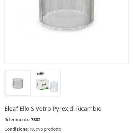
+
PRODOTTI MONOUSO E TNT
+
FORNITURE ESTETICA
+
SEXY SHOP
+
CASA E CUCINA
+
CURA DELLA PERSONA
+
ILLUMINAZIONE
+
FAI DA TE
+
AUTO E MOTO
NOVITÀ
Eleaf Ello S Vetro Pyrex di Ricambio
PROMOZIONI E COUPON
Riferimento
7882
ARTICOLI IN OFFERTA
Condizione:
Nuovo prodotto