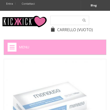
Entra
Contattaci
Blog
CARRELLO
(VUOTO)
MENU
HOME
+
SIGARETTE ELETTRONICHE
+
CAPSULE CAFFÈ
+
BATTERIE APPARECCHI ACUSTICI
+
BATTERIE