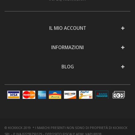
IL MIO ACCOUNT
INFORMAZIONI
BLOG
© KICKKICK 2019 * I MARCHI PRESENTI NON SONO DI PROPRIETÀ DI KICKKICK
SRL - P.IVA 02259750129 - DEPOSITO FISCALE ADM: VAPLI0018