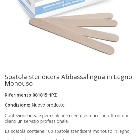
+
PRODOTTI MONOUSO E TNT
+
FORNITURE ESTETICA
+
SEXY SHOP
+
CASA E CUCINA
+
CURA DELLA PERSONA
+
ILLUMINAZIONE
Spatola Stendicera Abbassalingua in Legno
+
FAI DA TE
Monouso
+
AUTO E MOTO
Riferimento
081815 1PZ
Condizione:
Nuovo prodotto
NOVITÀ
Confezione ideale per i saloni e i centri estetici che offrono ai
PROMOZIONI E COUPON
clienti un servizio professionale.
La scatola contiene 100 spatole stendicera monouso in legno
ARTICOLI IN OFFERTA