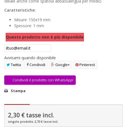
Ideale anche come spatola abbassalingua per medici.
AREA RIVENDITORI
Caratteristiche:
DICONO DI NOI
Misure: 150x19 mm
Spessore: 1 mm
Questo prodotto non è più disponibile
Avvisami quando disponibile
Twitta
Condividi
Google+
Pinterest
Condividi il prodotto con WhatsApp!
Stampa
2,30 €
tasse incl.
singolo prodotto 2,70 € tasse incl.