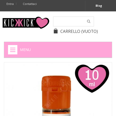
Entra
Contattaci
Blog
CARRELLO
(VUOTO)
MENU
HOME
+
SIGARETTE ELETTRONICHE
+
CAPSULE CAFFÈ
+
BATTERIE APPARECCHI ACUSTICI
+
BATTERIE