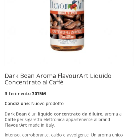
+
PRODOTTI MONOUSO E TNT
+
FORNITURE ESTETICA
+
SEXY SHOP
+
CASA E CUCINA
+
CURA DELLA PERSONA
+
ILLUMINAZIONE
Dark Bean Aroma FlavourArt Liquido
+
FAI DA TE
Concentrato al Caffè
+
AUTO E MOTO
Riferimento
3075M
Condizione:
Nuovo prodotto
NOVITÀ
Dark Bean
è un
liquido concentrato da diluire,
aroma al
PROMOZIONI E COUPON
Caffè
per sigaretta elettronica appartenente al brand
FlavourArt
made in Italy.
ARTICOLI IN OFFERTA
Intenso, corroborante, caldo e avvolgente. Un aroma unico