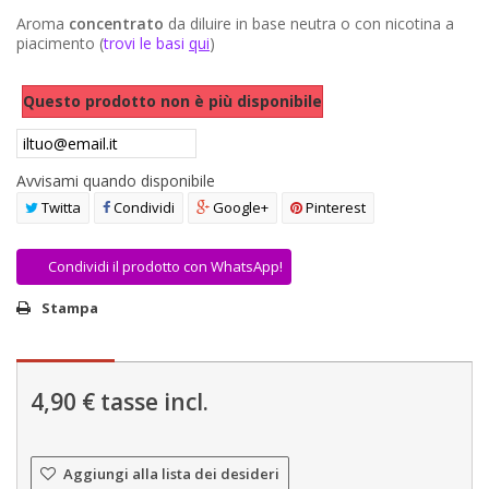
AREA RIVENDITORI
Aroma
concentrato
da diluire in base neutra o con nicotina a
piacimento (
trovi le basi
qui
)
DICONO DI NOI
Questo prodotto non è più disponibile
Avvisami quando disponibile
Twitta
Condividi
Google+
Pinterest
Condividi il prodotto con WhatsApp!
Stampa
4,90 €
tasse incl.
Aggiungi alla lista dei desideri